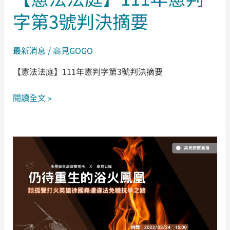
號
字第3號判決摘要
判
決
最新消息
/
高見GOGO
摘
要
【憲法法庭】111年憲判字第3號判決摘要
閱讀全文 »
【仍
待
重
生
的
浴
火