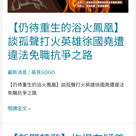
鳳
凰】
談
【仍待重生的浴火鳳凰】
孤
談孤聲打火英雄徐國堯遭
聲
打
違法免職抗爭之路
火
英
雄
最新消息
/
高見GOGO
徐
【仍待重生的浴火鳳凰】談孤聲打火英雄徐國堯遭違法
國
免職抗爭之路
堯
遭
閱讀全文 »
違
法
免
【新