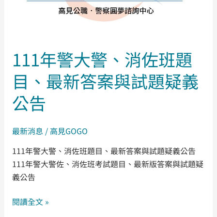
佐
班
題
目、
111年警大警、消佐班題
最
新
目、最新答案與試題疑義
答
案
公告
與
試
最新消息
/
高見GOGO
題
疑
111年警大警、消佐班題目、最新答案與試題疑義公告
義
111年警大警佐、消佐班考試題目、最新版答案與試題疑
公
義公告
告
閱讀全文 »