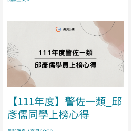
【111
年
度】
警
佐
一
類
_
邱
彥
【111年度】警佐一類_邱
儒
彥儒同學上榜心得
同
學
上
最新消息
/
高見GOGO