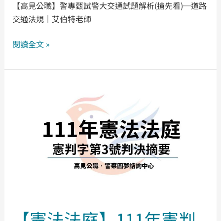
【高見公職】警專甄試警大交通試題解析(搶先看)─道路
交
交通法規｜艾伯特老師
通
法
閱讀全文 »
規
｜
艾
【憲
伯
法
特
法
老
庭】
師
111
年
憲
判
字
第
【憲法法庭】111年憲判
3