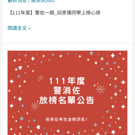
榜
【111年度】警佐一類_邱彥儒同學上榜心得
心
得
閱讀全文 »
111
年
警
佐
放
榜
名
單
公
告