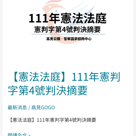
法
庭】
111
年
憲
判
字
第
【憲法法庭】111年憲判
4
號
字第4號判決摘要
判
決
摘
最新消息
/
高見GOGO
要
【憲法法庭】111年憲判字第4號判決摘要
閱讀全文 »