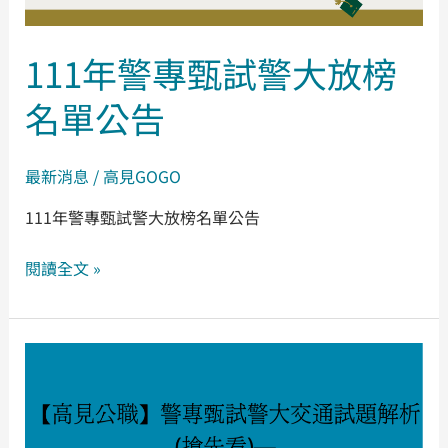
警
大
放
111年警專甄試警大放榜
榜
名單公告
名
單
公
最新消息
/
高見GOGO
告
111年警專甄試警大放榜名單公告
閱讀全文 »
【高
見
公
職】