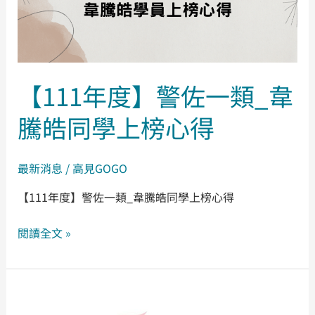
一
類
_
韋
騰
【111年度】警佐一類_韋
皓
騰皓同學上榜心得
同
學
上
最新消息
/
高見GOGO
榜
【111年度】警佐一類_韋騰皓同學上榜心得
心
得
閱讀全文 »
【憲
法