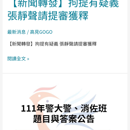
【新聞轉發】拘提有疑義
職
聞
抗
張靜聲請提審獲釋
轉
爭
發】
之
拘
最新消息
/
高見GOGO
路
提
【新聞轉發】拘提有疑義 張靜聲請提審獲釋
有
疑
閱讀全文 »
義
張
靜
111
聲
年
請
警
提
大
審
警、
獲
消
釋