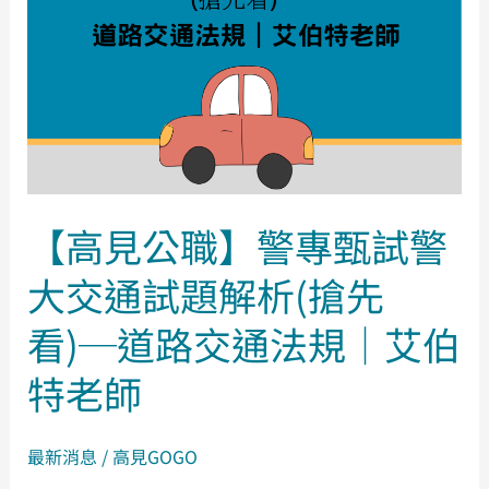
警
專
甄
試
警
大
交
通
【高見公職】警專甄試警
試
大交通試題解析(搶先
題
解
看)─道路交通法規｜艾伯
析
(搶
特老師
先
看)─
最新消息
/
高見GOGO
道
路