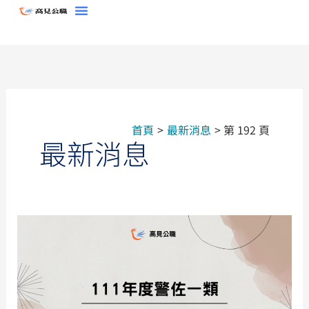
跳
至
主
要
內
容
首頁
最新消息
第 192 頁
最新消息
【111
年
度】
警
佐