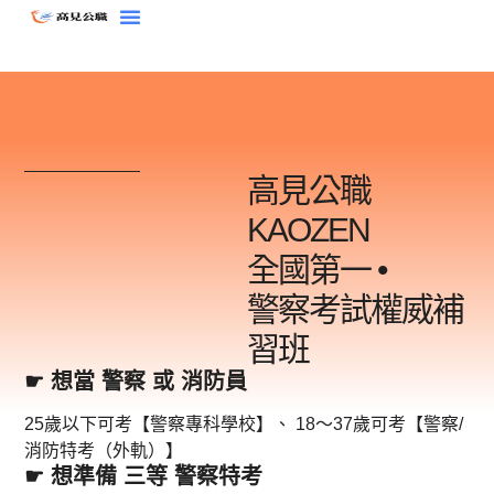
跳
至
主
要
內
容
高見公職
KAOZEN
全國第一 •
警察考試權威補
習班
☛ 想當 警察 或 消防員
25歲以下可考【警察專科學校】、 18～37歲可考【警察/
消防特考（外軌）】
☛ 想準備 三等 警察特考