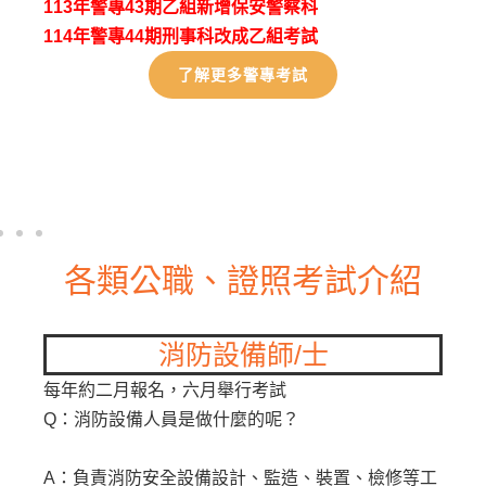
察科
四等一般消防警察介紹
考試
試
四等內軌警察介紹
三等內軌警察介紹
各類公職、證照考試介紹
師/士
高普考、地方特
試
高普考為『公務人員高等考試三級考
呢？
的簡稱，與『公務人員初等考試』、
政府公務人員考試』等考試，高普考
監造、裝置、檢修等工
務人員的最大管道，為國家遴選優秀