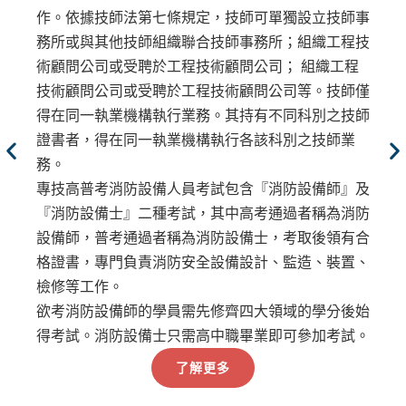
技師可單獨設立技師事
有眾多類科，不僅提供了更多來自於
師事務所；組織工程技
子就業的機會，更滿足了國家適才唯
顧問公司； 組織工程
人需求。
術顧問公司等。技師僅
其持有不同科別之技師
地方特考是什麼？地方政府特考簡介
行各該科別之技師業
特種考試地方政府公務人員考試，係
整合原特種考試臺灣省及福建省基層
包含『消防設備師』及
特種考試臺北市政府基層公務人員考
中高考通過者稱為消防
立，採分區錄取、分區分發方式辦理
設備士，考取後領有合
本項考試設三等、四等及五等考試，
備設計、監造、裝置、
政等科別，配合任用需求，每年舉辦
自93年起三、四、五等考試首次同
齊四大領域的學分後始
解決高資低考，並改進以往應考人重
職畢業即可參加考試。
取而產生不足額報到之現象。
多
了解高考、地特三等