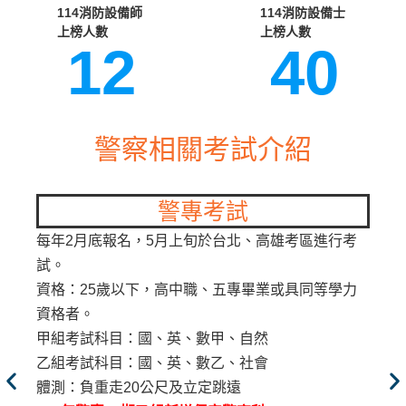
114消防設備師 ​
114消防設備士 ​
上榜人數
上榜人數
12
40
警察相關考試介紹
試
警察特考
、高雄考區進行考
每年3月報名，6月中旬考試，於全台考
三等內軌警察
：考生為現職員警、警大
畢業或具同等學力
18~37歲。
四等內軌警察
：考生多為警專二年級應
自然
四等一般警察
：需具有高中畢業證書，18
社會
四等內軌警察個別命題考試。
四等一般行政警察介紹