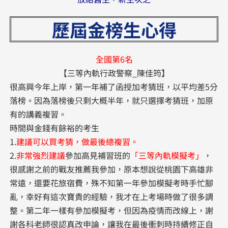
歷屆金榜生心得
全國第6名
【三等內軌行政警察_陳佳筠】
很高興今年上岸，第一年補了函授加考猜班，以平均差5分
落榜。因為落榜後只剩大概半年，就只選擇考猜班，加原
有的講義複習。
時間與金錢有餘裕的考生
1.
建議可以買考猜，做最後總複習。
2.
非常強烈建議
參加高見補習班的
「三等內軌模擬考」
，
很感謝之前的戰友推薦我參加，原本想說從桃園下高雄非
常遠，還要花旅宿費，殊不知第一年參加模擬考時手忙腳
亂，幸好有這次寶貴的經驗，我才在上考場時做了很多調
整。第二年一樣有參加模擬考，但因為疫情而改線上，謝
謝各科老師很認真改申論，讓我在最後衝刺時持續修正自