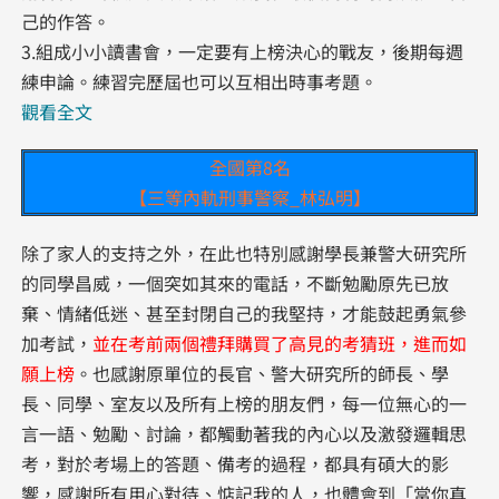
己的作答。
3.組成小小讀書會，一定要有上榜決心的戰友，後期每週
練申論。練習完歷屆也可以互相出時事考題。
觀看全文
全國第8名
【三等內軌刑事警察_林弘明】
除了家人的支持之外，在此也特別感謝學長兼警大研究所
的同學昌威，一個突如其來的電話，不斷勉勵原先已放
棄、情緒低迷、甚至封閉自己的我堅持，才能鼓起勇氣參
加考試，
並在考前兩個禮拜購買了高見的考猜班，進而如
願上榜
。也感謝原單位的長官、警大研究所的師長、學
長、同學、室友以及所有上榜的朋友們，每一位無心的一
言一語、勉勵、討論，都觸動著我的內心以及激發邏輯思
考，對於考場上的答題、備考的過程，都具有碩大的影
響，感謝所有用心對待、惦記我的人，也體會到「當你真