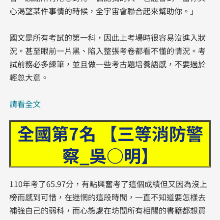
心渴望某件事情的時候，全宇宙會聯合起來幫助你。」
國文是所有考試的第一科，因此上考場時很容易沒進入狀
況。甚至眼前一片黑、陷入整張考卷都看不懂的情況。考
試前務必多練筆，並且做一些考古題培養語感，不要過於
輕忽大意。
請看全文
全國第7名 【三等消防警
察_吳○明】
110年考了65.97分，有點興奮考了這個成績但又因為沒上
榜而感到可惜，在迷惘的這段時間，一直不知道要怎樣去
補強自己的弱科，而心態處在坊間所有相關的書籍都想買