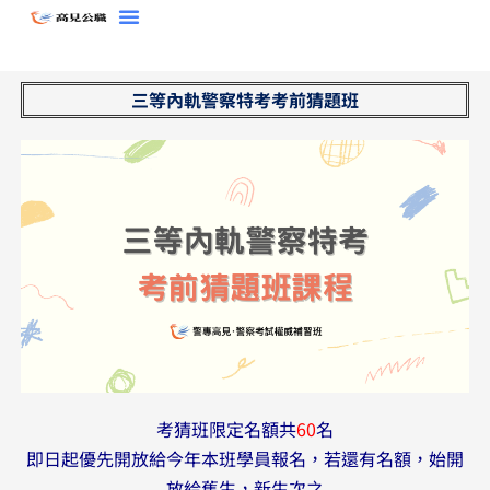
跳
至
主
三等內軌警察特考考前猜題班
要
內
容
考猜班限定名額共
60
名
即日起優先開放給今年本班學員報名，若還有名額，始開
放給舊生，新生次之