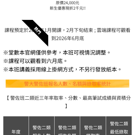
原價24,000元
新生優惠現折2千元!!
熱門
課程預定於2026年1月開課，2月下旬結束 ; 雲端課程可觀看
到2026年6月底
※堂數本官網僅供參考，本班可視情況調整。
​※課程可以觀看到六月底。
※本班講義採用線上掛網方式，不另行發放紙本。
警大警佐班報名人數、名額與錄取率統計
【 警佐班二類近三年率取率、分數、最高筆試成績與資積分
】
警佐二類
警佐二類
警佐二類
警佐二類
年度
最低錄取