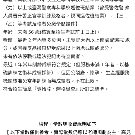
（力）以上或臺灣警察專科學校巡佐班結業（曾受警佐警 察
人員晉升警正官等訓練及格者，視同巡佐班結業）。【三
（乙）等考試及格者免繳學歷證件】
年齡：未滿 56 歲(核算至招生考試前 1 日止)。
獎懲：最近 2 年內獎多於懲，未受記大過以上懲處或懲戒 處
分，或因違反品操風紀受記過以上懲處或懲戒處分。
未有依法停職或違法犯紀尚待查實者。
最近 1 年常年訓練成績符合規定（但服務未滿 1 年者，以基
礎訓練之術科成績採計）。但因公殘廢、懷孕、 生產經服務
機關核准免常年訓練而無成績者，不在此限。
符合招生簡章『壹拾陸、體格檢查』所訂之標準。
課程、堂數與收費說明如下
【 以下堂數僅供參考，實際堂數仍應以老師規劃為主，高見