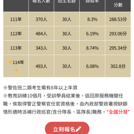
報名人數
招生名額
錄取率
分數
111年
370人
30人
8.3%
288.53分
112年
484人
30人
6.19%
293.06分
113年
343人
30人
8.74%
295.34分
114年
493人
30人
6.08%
302.8分
※警佐班二類考生需有8年以上年資
※教育訓練10個月，受訓學員結業後，返回原服務機關任
職，俟取得警正警察官任官資格後，由內政部警政署視缺額
情形適時派補行政巡官(含分隊長、區隊長)職務。
*全國分發*
立刻報名