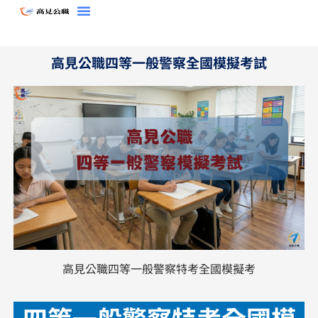
跳
至
主
高見公職四等一般警察全國模擬考試
要
內
容
高見公職四等一般警察特考全國模擬考
四等一般警察特考全國模