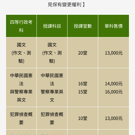
見保有變更權利 】
四等行政考
授課科目
授課堂數
單科售價
科
國文
國文
(作文、測
(作文、測
20堂
13,000元​
驗)
驗)
中華民國憲
中華民國憲
法
法
16堂
14,000元​
與警察專業
警察專業英
15堂
16,000元​
英文
文
犯罪偵查概
犯罪偵查概
10堂
13,000元​
要
要