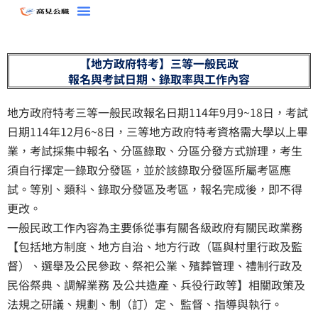
跳
至
主
【地方政府特考】三等一般民政
要
報名與考試日期、錄取率與工作內容
內
容
地方政府特考三等一般民政報名日期114年9月9~18日，考試
日期114年12月6~8日，三等地方政府特考資格需大學以上畢
業，考試採集中報名、分區錄取、分區分發方式辦理，考生
須自行擇定一錄取分發區，並於該錄取分發區所屬考區應
試。等別、類科、錄取分發區及考區，報名完成後，即不得
更改。
一般民政工作內容為主要係從事有關各級政府有關民政業務
【包括地方制度、地方自治、地方行政（區與村里行政及監
督）、選舉及公民參政、祭祀公業、殯葬管理、禮制行政及
民俗祭典、調解業務 及公共造產、兵役行政等】相關政策及
法規之研議、規劃、制（訂）定、 監督、指導與執行。