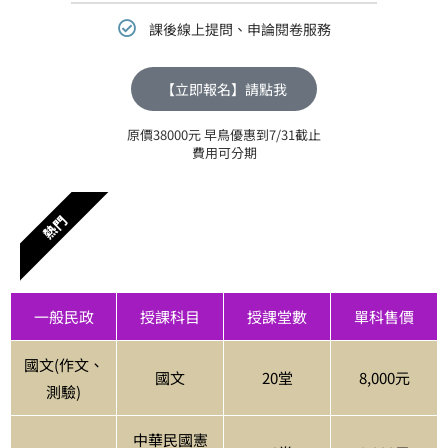
課後線上提問、申論閱卷服務
【立即報名】請點我
原價38000元 早鳥優惠到7/31截止
費用可分期
熱門
一般民政
授課科目
授課堂數
單科售價
國文(作文、
國文
20堂
8,000元
測驗)
中華民國憲