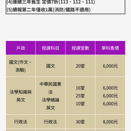
(4)連續三年舊生 定價7折(113、112、111)
(5)續報第二年僅收1萬(消防/鐵路不適用)
戶政
授課科目
授課堂數
單科售價
國文(作文、
國文
20堂
6,000元
測驗)
中華民國憲
16堂
6,000元
法學知識與
法
25堂
6,000元
英文
法學緒論
10堂
6,000元
英文
行政法
行政法
30堂
8,000元