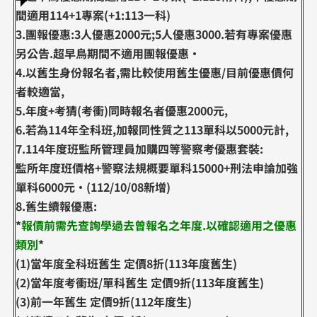
間適用114+1專案(+1:113一科)
3.團報優惠:3人優惠2000元;5人優惠3000.若有專案優惠
另公告.超早鳥期間不適用團報優惠·
4.以舊生身份報名者,需比較使用舊生優惠/目前優惠價何
者較適當,
5.年度+考猜(考衝)同時報名者優惠2000元,
6.若為114年全科班,加報同性質之113單科以5000元計,
7.114年度班監所管理員加購四等警察考優惠套裝:
監所年度班價格+警察法規概要單科15000+刑法申論加強
單科6000元·(112/10/08新增)
8.舊生續報優惠:
*
報價前需先查詢學過去曾報名之年度.以確認適用之優惠
類別
*
(1)當年度全科班舊生 定價8折(113年度舊生)
(2)當年度考衝班/單科舊生 定價9折(113年度舊生)
(3)前一年舊生 定價9折(112年度生)