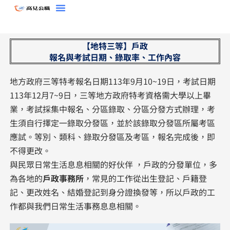
跳
至
主
【地特三等】戶政
要
報名與考試日期、錄取率、工作內容
內
容
地方政府三等特考報名日期113年9月10~19日，考試日期
113年12月7~9日，三等地方政府特考資格需大學以上畢
業，考試採集中報名、分區錄取、分區分發方式辦理，考
生須自行擇定一錄取分發區，並於該錄取分發區所屬考區
應試。等別、類科、錄取分發區及考區，報名完成後，即
不得更改。
與民眾日常生活息息相關的好伙伴 ，戶政的分發單位，多
為各地的
戶政事務所
，常見的工作從出生登記、戶籍登
記、更改姓名、結婚登記到身分證換發等，所以戶政的工
作都與我們日常生活事務息息相關。