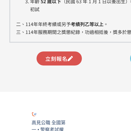
年齡
52 歲以下
（民國 63 年 1 月 1 日
初試
二、114年年終考績或另予
考績列乙等以上
。
三、114年服務期間之獎懲紀錄，功過相抵後，獎多於
立刻報名
高見公職 全國第
一 • 警察考試權