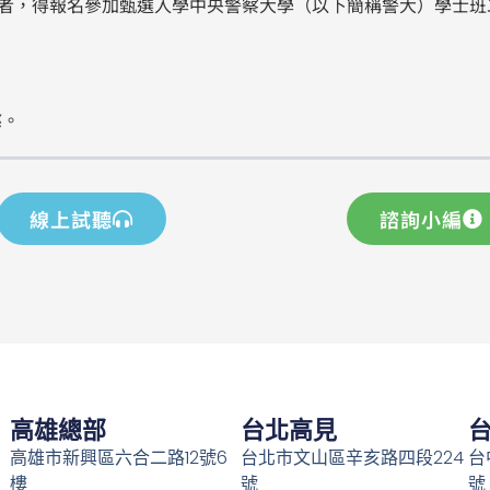
以後出生）者，得報名參加甄選入學中央警察大學（以下簡稱警大）學士
懲。
線上試聽
諮詢小編
高雄總部
台北高見
高雄市新興區六合二路12號6
台北市文山區辛亥路四段224
台
樓
號
號