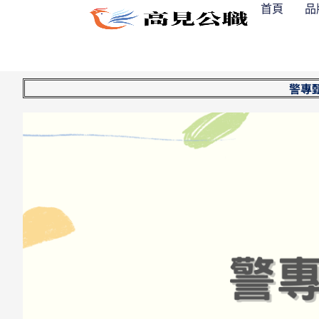
跳
首頁
品
至
主
要
內
警專
容