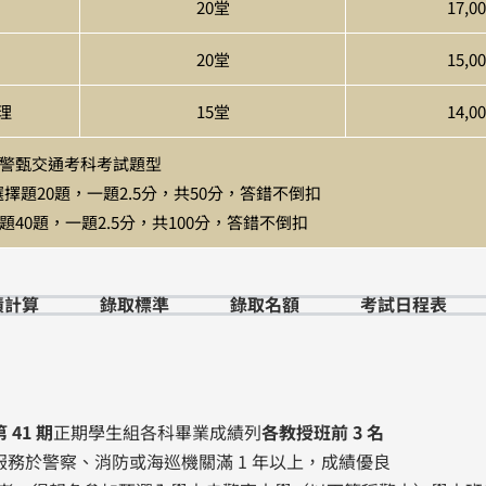
20堂
17,0
20堂
15,0
理
15堂
14,0
警甄交通考科考試題型
擇題20題，一題2.5分，共50分，答錯不倒扣
40題，一題2.5分，共100分，答錯不倒扣
績計算
錄取標準
錄取名額
考試日程表
第 41 期
正期學生組各科畢業成績列
各教授班前 3 名
務於警察、消防或海巡機關滿 1 年以上，成績優良