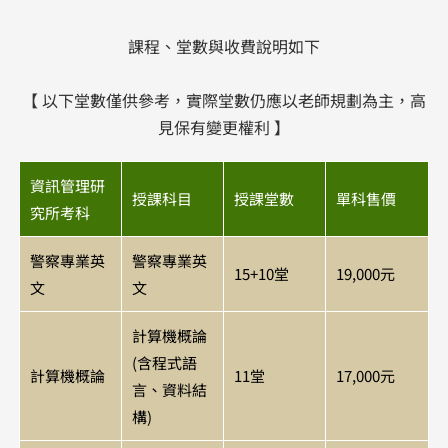
課程、堂數與收費說明如下
【 以下堂數僅供參考，實際堂數仍應以老師規劃為主，高
見保有變更權利 】
資訊管理研
授課科目
授課堂數
單科售價
究所考科
警察專業英
警察專業英
15+10堂
19,000元
文
文
計算機概論
(含程式語
計算機概論
11堂
17,000元
言、資料結
構)