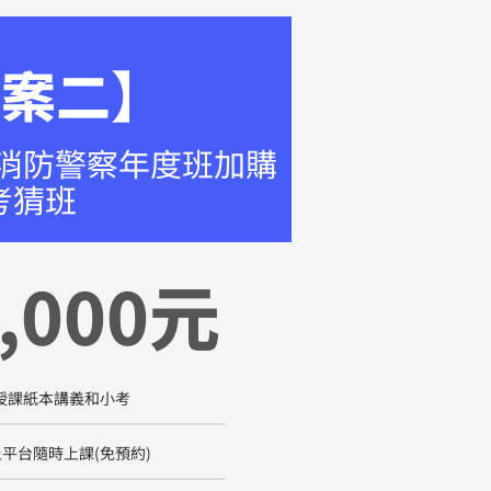
方案二】
技消防警察年度班​加購
考猜班
,000元
授課紙本講義和小考
平台隨時上課(免預約)