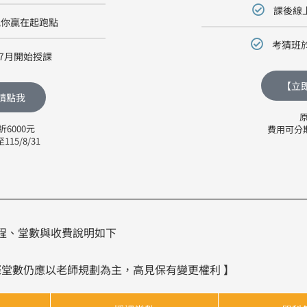
課後線
祝你贏在起跑點
考猜班於
年7月開始授課
【立
請點我
原
折6000元
費用可分期
5/8/31
程、堂數與收費說明如下
際堂數仍應以老師規劃為主，高見保有變更權利 】