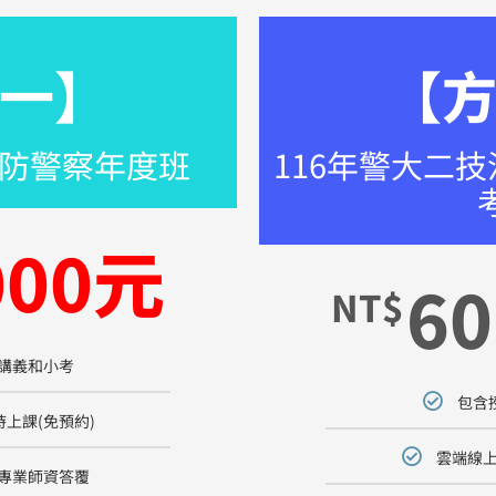
一】
【
消防警察年度班
116年警大二
000元
60
NT$
講義和小考
包含
上課(免預約)
雲端線上
專業師資答覆