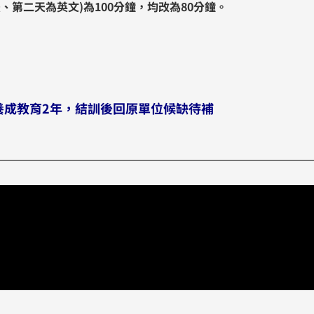
法、第二天為英文)為100分鐘，均改為80分鐘。
養成教育2年，結訓後回原單位候缺待補