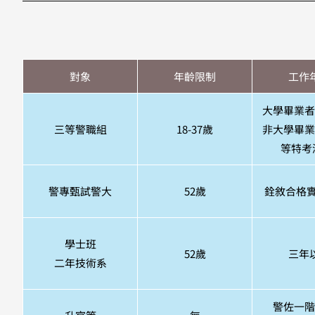
對象
年齡限制
工作
大學畢業者
三等警職組
18-37歲
非大學畢業
等特考
警專甄試警大
52歲
銓敘合格實
學士班
52歲
三年
二年技術系
警佐一階