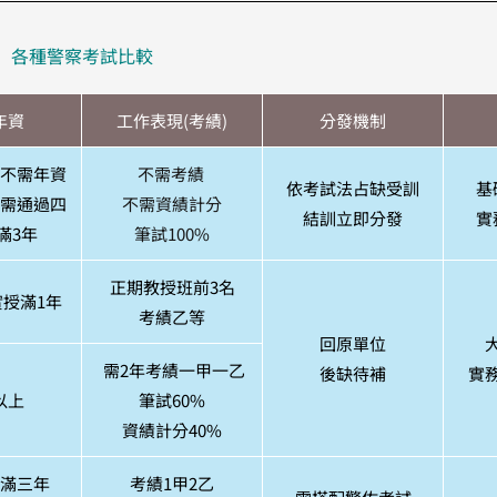
各種警察考試比較
年資
工作表現(考績)
分發機制
不需年資
不需考績
依考試法占缺受訓
基
需通過四
不需資績計分
結訓立即分發
實
滿3年
筆試100%
正期教授班前3名
授滿1年
考績乙等
回原單位
需2年考績一甲一乙
後缺待補
實
以上
筆試60%
資績計分40%
滿三年
考績1甲2乙