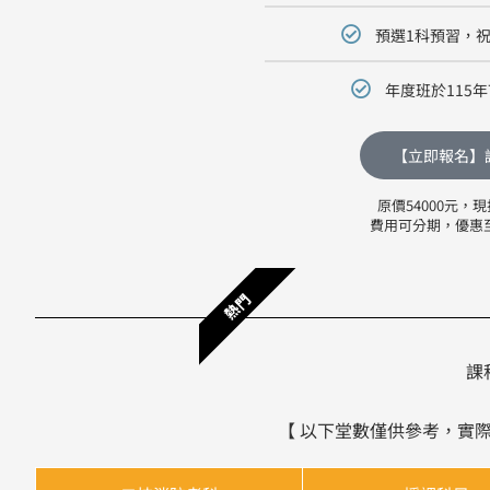
預選1科預習，
年度班於115
【立即報名】
原價54000元，現
費用可分期，優惠至11
熱門
課
【 以下堂數僅供參考，實