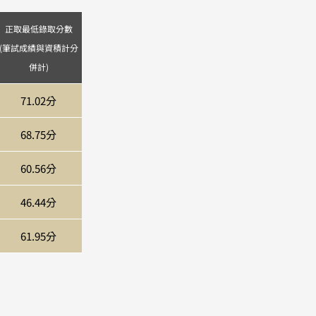
正取最低錄取分數
(筆試成績與資積計分
併計)
71.02分
68.75分
60.56分
46.44分
61.95分