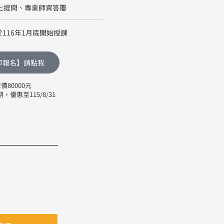
上提問、專業師資答覆
116年1月底開始授課
即報名】請點我
價80000元
，優惠至115/8/31