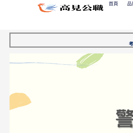
跳
首頁
品
至
主
要
內
容