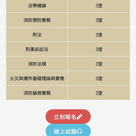
法學緒論
3堂
消防預防實務
3堂
刑法
3堂
刑事訴訟法
3堂
消防法規
3堂
火災與爆炸基礎理論與實務
3堂
消防搶救實務
3堂
立刻報名
線上試聽