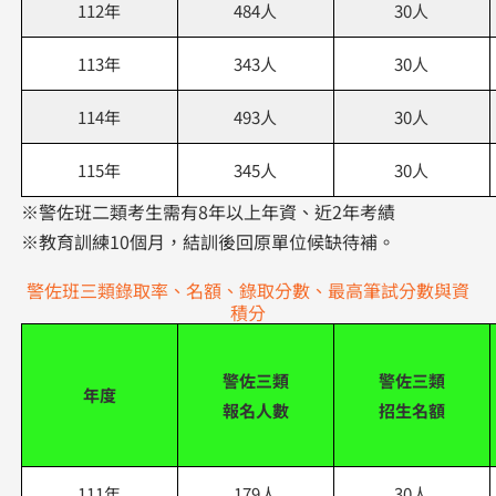
112年
484人
30人
113年
343人
30人
114年
493人
30人
115年
345人
30人
※警佐班二類考生需有8年以上年資、近2年考績
※教育訓練10個月，結訓後回原單位候缺待補。
警佐班三類錄取率、名額、錄取分數、最高筆試分數與資
積分
警佐三類
警佐三類
年度
報名人數
招生名額
111年
179人
30人