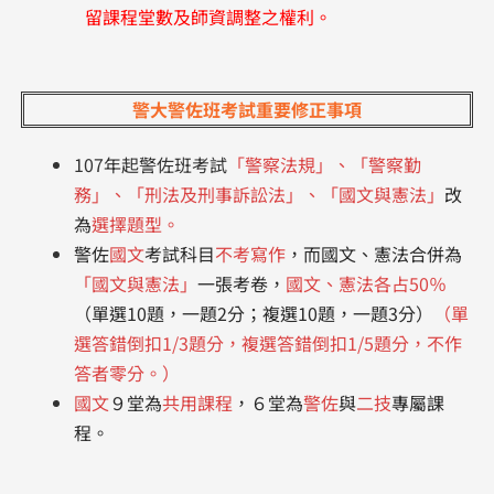
留課程堂數及師資調整之權利。
警大警佐班考試重要修正事項
107年起警佐班考試
「警察法規」、「警察勤
務」、「刑法及刑事訴訟法」、「國文與憲法」
改
為
選擇題型。
警佐
國文
考試科目
不考寫作
，而國文、憲法合併為
「國文與憲法」
一張考卷，
國文、憲法各占50％
（單選10題，一題2分；複選10題，一題3分）
（單
選答錯倒扣1/3題分，複選答錯倒扣1/5題分，不作
答者零分。）
國文
９堂為
共用課程
，６堂為
警佐
與
二技
專屬課
程。