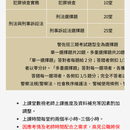
犯罪偵查實務
犯罪偵查
10堂
刑法選擇題
20堂
刑法與刑事訴訟法
刑事訴訟法選擇題
25堂
警佐班三類考試題型全為選擇題
單一選擇題共20題，多重選擇題共20題
「單一選擇題」答對者每題給 2 分；答錯者倒扣 1/3 
者以零分計。「多重選擇題」答對每一選項者，各獲得 1
答錯每一選項者，各倒扣 1/5 題分；完全不答者以
警察法規(警察法、社會秩序維護法、 警械使用條例、警
上課堂數視老師上課進度及資料補充等因素酌加
調整。
上課時間每堂約兩個半小時~三個小時。
​因應考情及老師時間配合之需求，高見公職將保