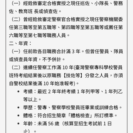
（一）經銓敘審定合格實授之現任巡佐、小隊長、警務
佐、教育班 長或偵查佐。
（二）曾經銓敘審定警察官合格實授之現任警察機關委
任第三職等至第五職等、第四職等至第五職等或薦任第
六職等至第七職等職務人員。
二、年資：
（一）任前款各目職務合計滿 3 年。但曾任警員、隊員
或偵查員年資，不予併計。
​（二）連續任警察工作滿 10 年(臺灣警察專科學校警員
班特考組結業後以原職務【技佐等】分發之人員，亦須
自警校結業後滿 10 年始准報考)。
考績：最近 2 年年終考績 1 年列甲等、1 年列乙
等以上。
學歷：警專、警察學校警員班畢業或訓練合格。
體格：符合招生簡章「體格檢查」所訂標準。
年齡：未滿 56 歲（核算至招生考試前 1 日
止）。