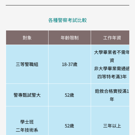
各種警察考試比較
對象
年齡限制
工作年資
大學畢業者不需年
資
三等警職組
18-37歲
非大學畢業需通過
四等特考滿3年
銓敘合格實授滿1
警專甄試警大
52歲
年
學士班
52歲
三年以上
二年技術系