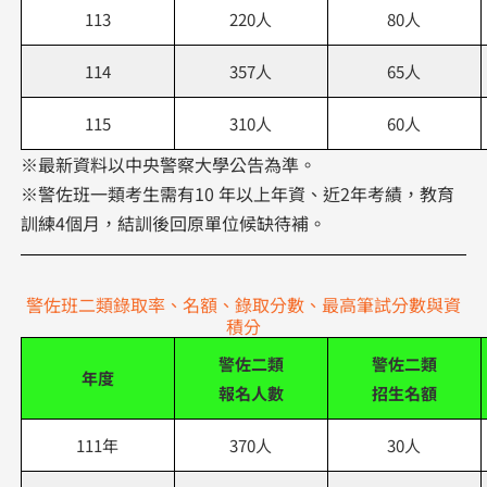
113
220人
80人
114
357人
65人
115
310人
60人
※最新資料以中央警察大學公告為準。
※警佐班一類考生需有10 年以上年資、近2年考績，教育
訓練4個月，結訓後回原單位候缺待補。
警佐班二類錄取率、名額、錄取分數、最高筆試分數與資
積分
警佐二類
警佐二類
年度
報名人數
招生名額
111年
370人
30人