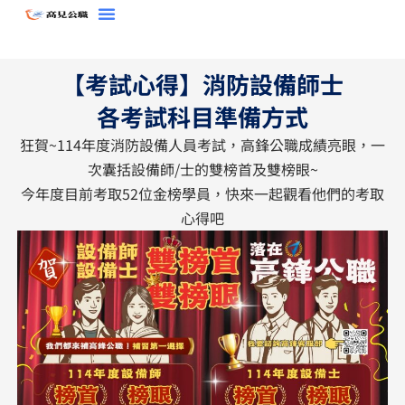
跳
至
主
【考試心得】消防設備師士
要
內
各考試科目準備方式
容
狂賀~114年度消防設備人員考試，高鋒公職成績亮眼，一
次囊括設備師/士的雙榜首及雙榜眼~
今年度目前考取52位金榜學員，快來一起觀看他們的考取
心得吧