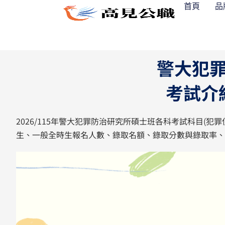
跳
首頁
品
至
主
要
內
警大犯
容
考試介
2026/115年警大犯罪防治研究所碩士班各科考試科目(
生、一般全時生報名人數、錄取名額、錄取分數與錄取率、