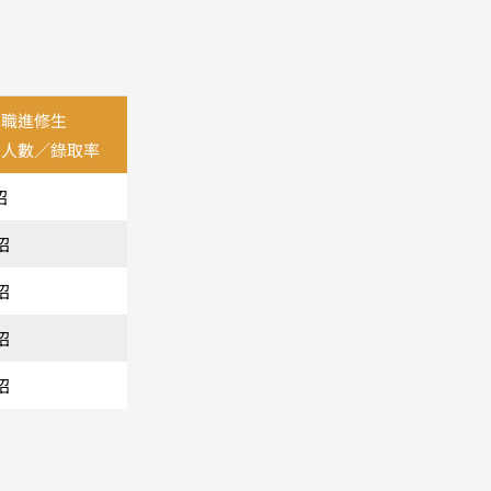
在職進修生
考人數／錄取率
招
招
招
招
招