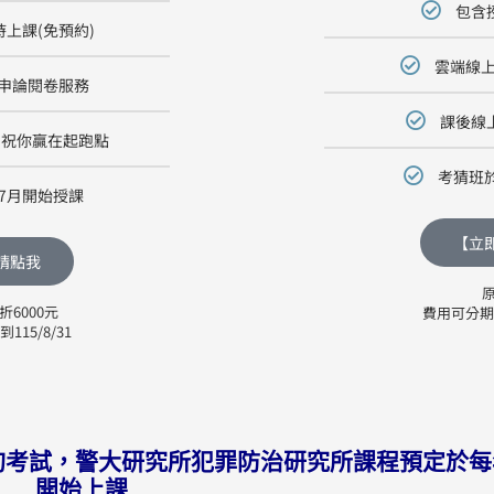
包含
上課(免預約)
雲端線上
申論閱卷服務
課後線
，祝你贏在起跑點
考猜班於
年7月開始授課
【立
請點我
原
折6000元
費用可分期，
15/8/31
旬考試，警大研究所犯罪防治研究所課程預定於每
開始上課