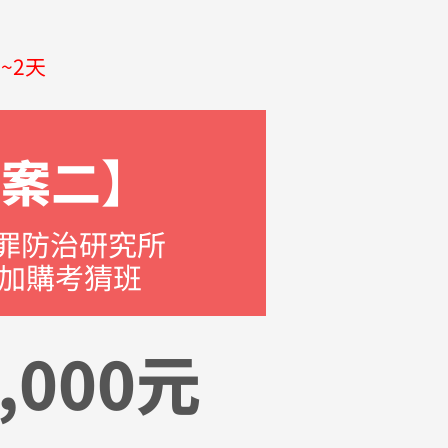
~2天
方案二】
犯罪防治研究所
​加購考猜班
,000元