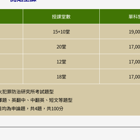
授課堂數
單科
15+10堂
19,0
20堂
17,0
12堂
17,0
18堂
17,0
大犯罪防治研究所考試題型
擇題、英翻中、中翻英、短文等題型
均為申論題，共4題，共100分