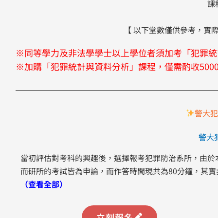
課
【 以下堂數僅供參考，實
※
同等學力及非法學學士以上學位者須加考「犯罪統
※
加購「
犯罪統計與資料分析
」課程，僅需酌收500
警大犯
警大
當初評估對考科的興趣後，選擇報考犯罪防治系所，由於
而研所的考試皆為申論，而作答時間現共為80分鐘，其
（查看全部）
立刻報名