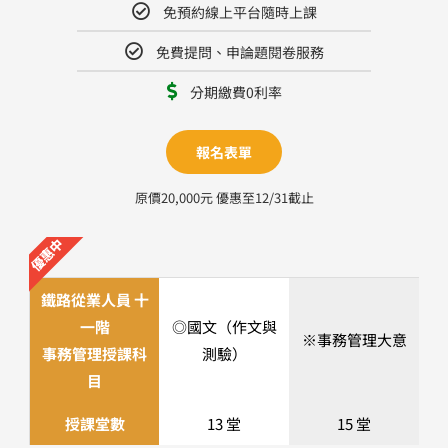
免預約線上平台隨時上課
免費提問、申論題閱卷服務
分期繳費0利率
報名表單
原價20,000元 優惠至12/31截止
優惠中
鐵路從業人員
十
一階
◎國文（作文與
※事務管理大意
事務管理授課科
測驗）
目
授課堂數
13 堂
15 堂