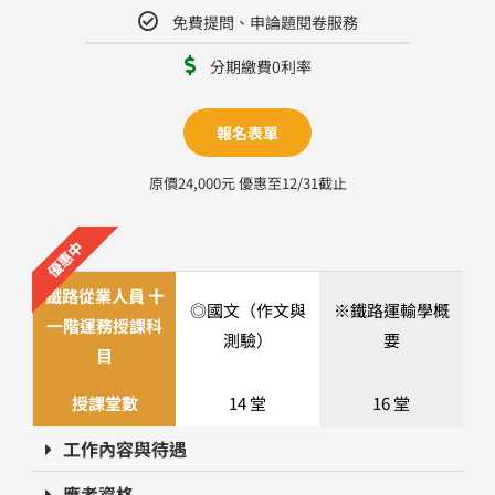
免費提問、申論題閱卷服務
分期繳費0利率
報名表單
原價24,000元 優惠至12/31截止
優惠中
鐵路從業人員 十
◎國文（作文與
※鐵路運輸學概
一階運務授課科
測驗）
要
目
授課堂數
14 堂
16 堂
工作內容與待遇
應考資格