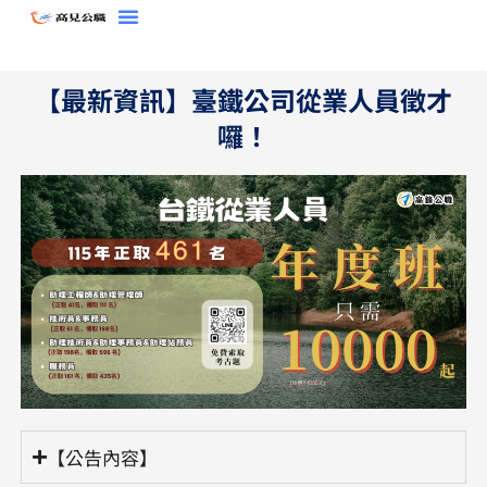
跳
至
主
【最新資訊】臺鐵公司從業人員徵才
要
囉！
內
容
【公告內容】