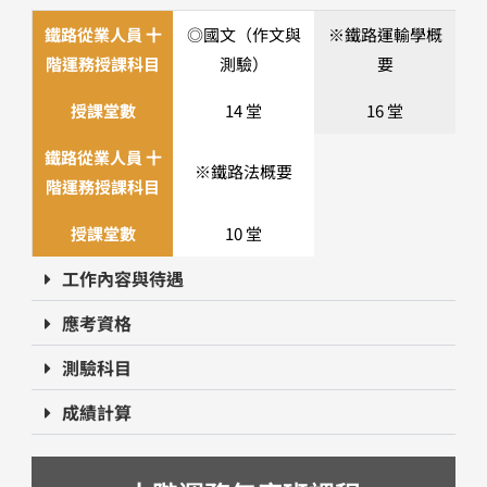
鐵路從業人員 十
◎國文（作文與
※鐵路運輸學概
階運務授課科目
測驗）
要
授課堂數
14 堂
16 堂
鐵路從業人員 十
※鐵路法概要​
階運務授課科目
授課堂數
10 堂
工作內容與待遇
應考資格
測驗科目
成績計算