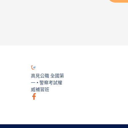
高見公職 全國第
一 • 警察考試權
威補習班
F
a
c
e
b