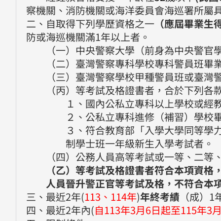
察機關、消防機關或海洋委員會海巡署所屬
二、自取得下列學歷資格之一
（應屆畢業生
防或海巡機關滿1年以上者。
（一）中央警察大學（前身為中央警官
（二）臺灣警察專科學校專科警員班畢
（三）臺灣警察學校甲種警員班或臺灣
（丙）等考試及格證書者，合於下列各
１、國內公私立專科以上學校或經
２、公私立專科進修（補習）學校
３、符合教育部「入學大學同等學
制學士班一年級新生入學考試者。
（四）公務人員高等考試或一等、二等
（乙）等考試及格證書者符合本項資格
人員晉升警正官等考試及格，不符合本
三、最近2年(
113、114年
)
年終考績
（成）1
四、最近2年內(
自113年3月6日起至115年3