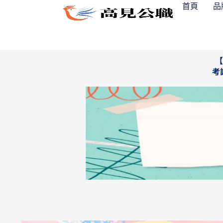
跳
首頁
品
至
主
要
內
【
考
容