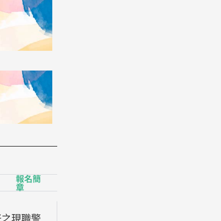
報名簡
章
好之現職警