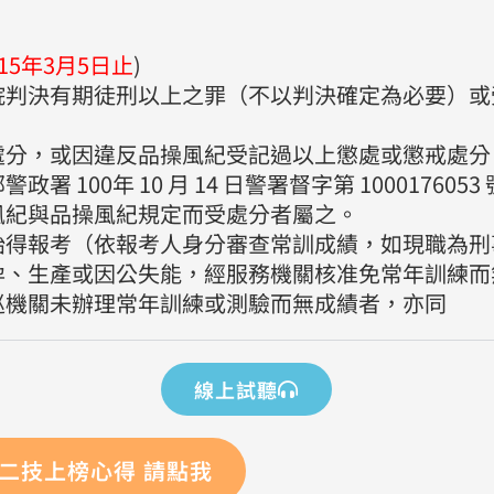
。
15年3月5日止
)
院判決有期徒刑以上之罪（不以判決確定為必要）或
處分，或因違反品操風紀受記過以上懲處或懲戒處分
100年 10 月 14 日警署督字第 1000176053
風紀與品操風紀規定而受處分者屬之。
始得報考（依報考人身分審查常訓成績，如現職為刑
孕、生產或因公失能，經服務機關核准免常年訓練而
巡機關未辦理常年訓練或測驗而無成績者，亦同
線上試聽
二技上榜心得 請點我