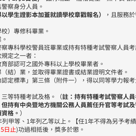
具警察身分人員。
得以學生證影本加蓋就讀學校章戳報名）
，且服務於
學校）專修科畢業。
業。
警察專科學校警員班畢業或持有特種考試警察人員考
款規定之一者：
教育部認可之國外專科以上學校畢業者。
畢（結）業，並取得畢業證書或結業證明文件者。
力認定標準」第三條（附件一），得以同等學力報考
、三等特種考試及格。（
註：持有特種考試警察人員
，但持有中央暨地方機關公務人員薦任升官等考試及
項資格。
）
年列甲等、1年列乙等以上。【任1年不得為另予考
月5日止
)功過相抵後，獎多於懲。