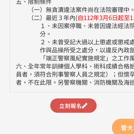
五、限制條件
（一）無貪瀆違法案件尚在法院審理中
（二）最近 3 年內(
自112年3月6日起至1
１、未因案停職、未曾因違法經法
分。
２、未曾受記大過以上懲處或懲戒
作與品操所受之處分，以違反內政部警政署 
「端正警察風紀實施規定」之工作
六、全年常年訓練個人學科、術科成績合格
員者，須符合刑事警察人員之規定）；但懷
者，不在此限。另警察機關、消防機關及海
立刻報名
警大