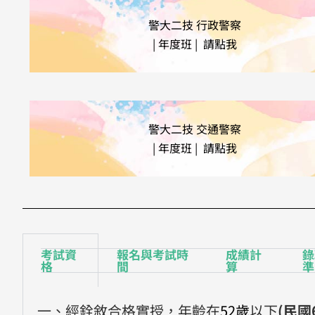
警大二技 行政警察
| 年度班 | 請點我
警大二技 交通警察
| 年度班 | 請點我
考試資
報名與考試時
成績計
錄
格
間
算
準
一、經銓敘合格實授，年齡在
52歲
以下
(民國