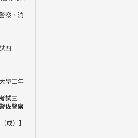
警察、消
試四
大學二年
考試三
警佐警察
績（成）】