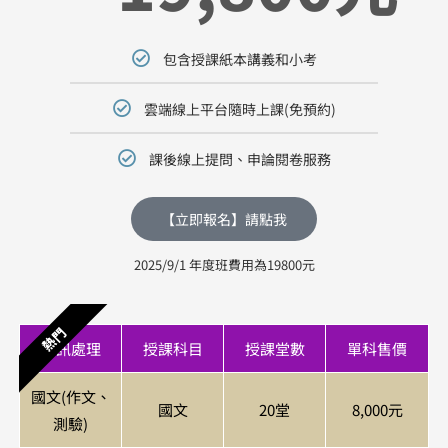
包含授課紙本講義和小考
雲端線上平台隨時上課(免預約)
課後線上提問、申論閱卷服務
【立即報名】請點我
2025/9/1 年度班費用為19800元
熱門
資訊處理
授課科目
授課堂數
單科售價
國文(作文、
國文
20堂
8,000元
測驗)