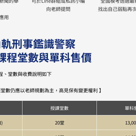
新聞的舉
可於Line群組或私訊小編
全國模考透過最
向老師提問
找出自己弱點再
應用
內軌刑事鑑識警察
課程堂數與單科售價
程、堂數與收費說明如下
際堂數仍應以老師規劃為主，高見保有變更權利 】
授課堂數
單科
)
20堂
13,0