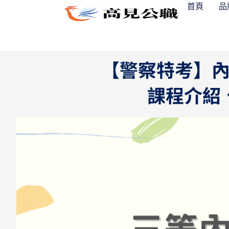
跳
首頁
品
至
主
要
內
【警察特考】
容
課程介紹