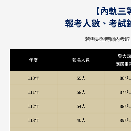
【內軌三
報考人數、考試
若需要短時間內考取
警大四
年度
報名人數
應屆畢
110年
55人
86期
111年
58人
87期
112年
54人
88期
113年
40人
89期