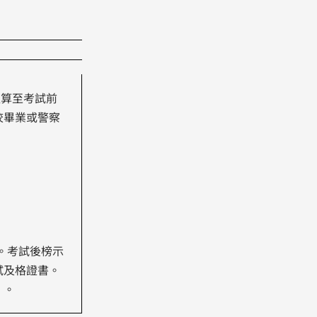
以算至考試前
校畢業或警察
考。考試後榜示
試及格證書。
）。