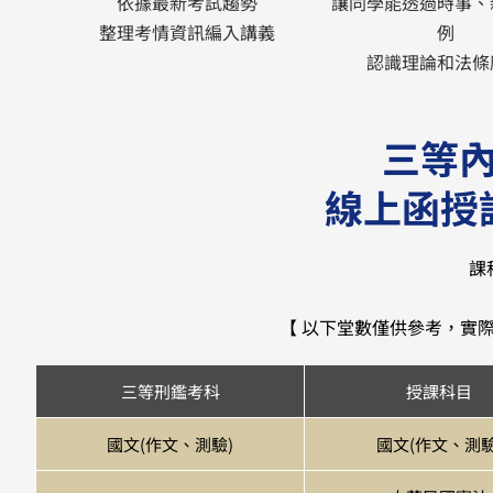
依據最新考試趨勢
讓同學能透過時事、
整理考情資訊編入講義
例
認識理論和法條
三等
線上函授
課
【 以下堂數僅供參考，實
三等刑鑑考科
授課科目
國文(作文、測驗)
國文(作文、測驗