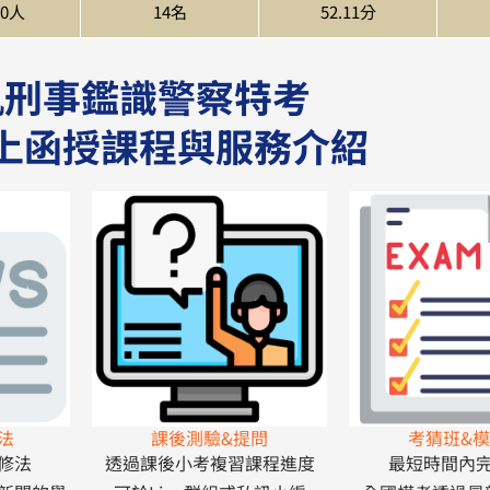
10人
14名
52.11分
軌刑事鑑識警察特考
上函授課程與服務介紹
法
課後測驗&提問
考猜班&
修法
透過課後小考複習課程進度
最短時間內