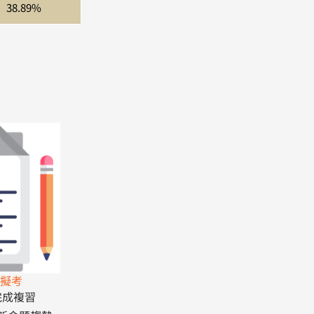
38.89%
模擬考
完成複習