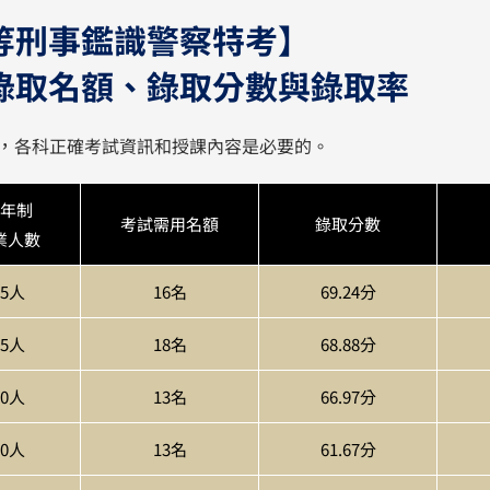
等刑事鑑識警察特考】
錄取名額、錄取分數與錄取率
，
各科正確考試資訊和授課內容是必要的。
年制
考試需用名額
錄取分數
業人數
15人
16名
69.24分
15人
18名
68.88分
10人
13名
66.97分
10人
13名
61.67分