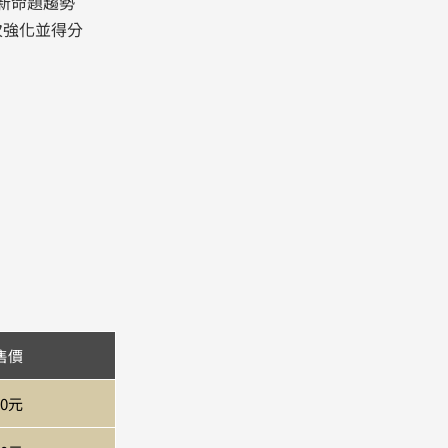
新命題趨勢
次強化並得分
售價
00元