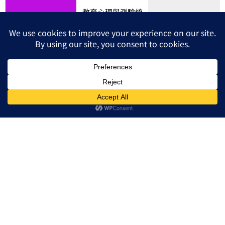
教育心理與測驗統
教育哲學與比較教
計
教育行政
育 (預計115年合併
(預計115年合併考
考科)
科)
教育心理學
教育哲學
課程名稱
教育測驗與統計
比較教育
12堂
15堂
授課堂數
18堂
10堂
12,000元
12,000元
單科售價
12,000元
12,000元
※本班為調整授課內容有變更師資與堂數的權利。
立刻報名