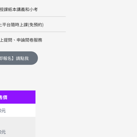
授課紙本講義和小考
上平台隨時上課(免預約)
上提問、申論閱卷服務
即報名】請點我
售價
00元
00元