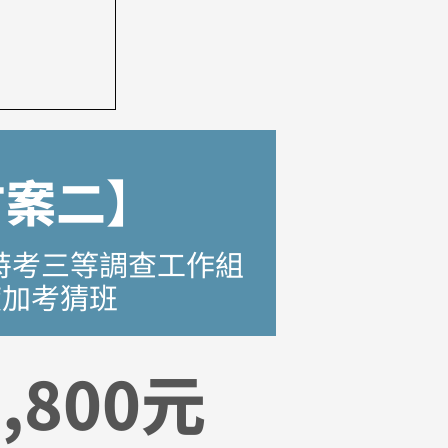
方案二】
局特考三等調查工作組
度加考猜班
3,800元