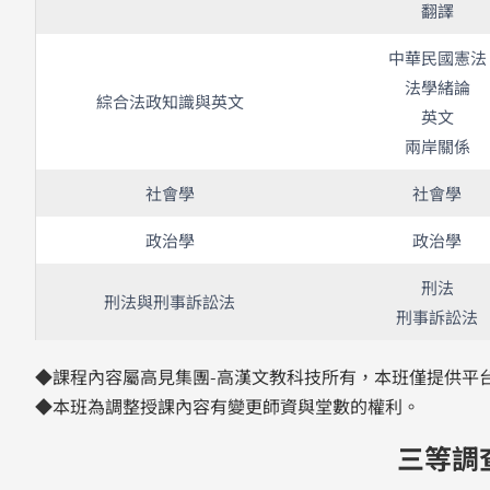
翻譯
中華民國憲法
法學緒論
綜合法政知識與英文
英文
兩岸關係
社會學
社會學
政治學
政治學
刑法
刑法與刑事訴訟法
刑事訴訟法
◆課程內容屬高見集團-高漢文教科技所有，本班僅提供平
◆本班為調整授課內容有變更師資與堂數的權利。
三等調