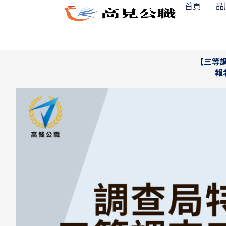
跳
首頁
品
至
主
要
內
【三等調
報
容