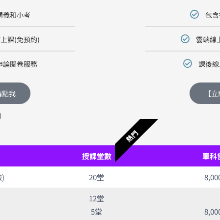
講義和小考
包含
上課(免預約)
雲端線
申論閱卷服務
課後線
請點我
【立
期
熱門
授課堂數
單科
)
20堂
8,0
12堂
5堂
8,0