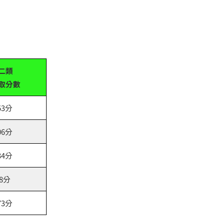
二類
取分數
53分
06分
34分
.8分
73分