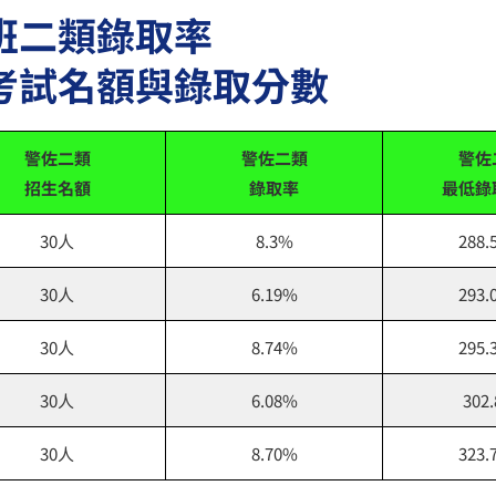
班二類錄取率
考試名額與錄取分數
警佐二類
警佐二類
警佐
招生名額
錄取率
最低錄
30人
8.3%
288.
30人
6.19%
293.
30人
8.74%
295.
30人
6.08%
302
30人
8.70%
323.