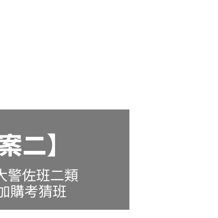
案二】
警大警佐班二類
​加購考猜班