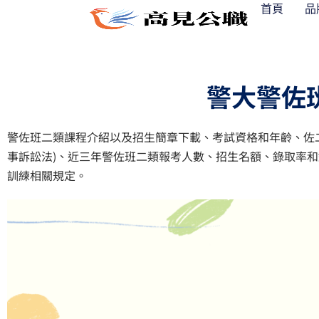
跳
首頁
品
至
主
要
內
警大警佐
容
警佐班二類課程介紹以及招生簡章下載、考試資格和年齡、佐
事訴訟法)、近三年警佐班二類報考人數、招生名額、錄取率
訓練相關規定。