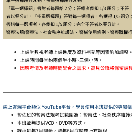
單一選擇題共20題，多重選擇題共20題
「單一選擇題」答對者每題給 2 分；答錯者倒扣 1/3 題分；不答
者以零分計。「多重選擇題」答對每一選項者，各獲得 1/5 題分
答錯每一選項者，各倒扣 1/5 題分；完全不答者以零分計。
警察法規(警察法、社會秩序維護法、 警械使用條例、警察職權行
上課堂數視老師上課進度及資料補充等因素酌加調整
上課時間每堂約兩個半小時~三個小時。
​因應考情及老師時間配合之需求，高見公職將保留課
線上雲端平台類似 YouTube平台，學員使用本班提供的專
警佐班的警察法規考試範圍為：警察法、社會秩序維護
本班並無提供VCD、DVD等方式。
課程每年7月開始，隔年6月底關閉所有課程