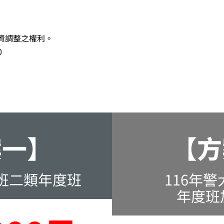
資調整之權利。
0
案一】
【方
佐班二類年度班
116年
年度班