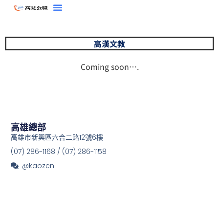
跳
至
主
高漢文教
要
內
Coming soon….
容
高雄總部
高雄市新興區六合二路12號6樓
(07) 286-1168 / (07) 286-1158
@kaozen