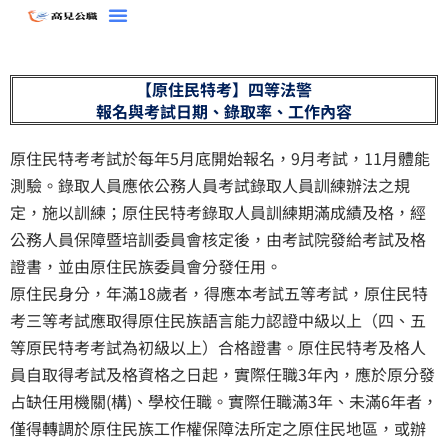
跳
至
主
【原住民特考】四等法警
要
報名與考試日期、錄取率、工作內容
內
容
原住民特考考試於每年5月底開始報名，9月考試，11月體能
測驗。錄取人員應依公務人員考試錄取人員訓練辦法之規
定，施以訓練；原住民特考錄取人員訓練期滿成績及格，經
公務人員保障暨培訓委員會核定後，由考試院發給考試及格
證書，並由原住民族委員會分發任用。
原住民身分，年滿18歲者，得應本考試五等考試，原住民特
考三等考試應取得原住民族語言能力認證中級以上（四、五
等原民特考考試為初級以上）合格證書。原住民特考及格人
員自取得考試及格資格之日起，實際任職3年內，應於原分發
占缺任用機關(構)、學校任職。實際任職滿3年、未滿6年者，
僅得轉調於原住民族工作權保障法所定之原住民地區，或辦