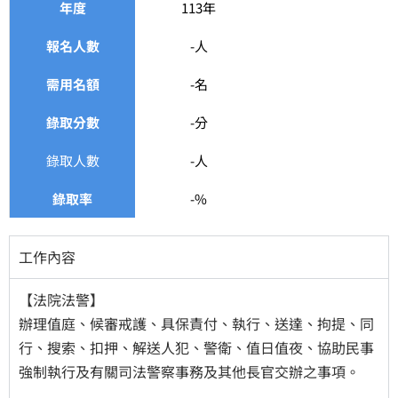
年度
113年
報名人數
-人
需用名額
-名
錄取分數
-分
錄取人數
-人
錄取率
-%
工作內容
【法院法警】
​辦理值庭、候審戒護、具保責付、執行、送達、拘提、同
行、搜索、扣押、解送人犯、警衛、值日值夜、協助民事
強制執行及有關司法警察事務及其他長官交辦之事項。