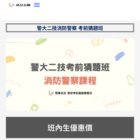
跳
至
主
警大二技消防警察 考前猜題班
要
內
容
班內生優惠價