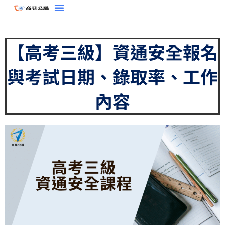
跳
至
主
【高考三級】資通安全報名
要
內
與考試日期、錄取率、工作
容
內容