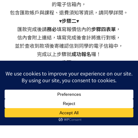
的電子信箱內，
包含匯款帳戶與課程、退費須知等資訊，請同學詳閱。
▾步驟二▾
匯款完成後請
務必
填寫報價信內的
步驟四表單
，
信內會附上連結，填寫完成後會計將進行對帳，
並於查收到款項後寄確認信到同學的電子信箱中，
完成以上步驟就
成功報名
囉！
▾步驟三▾
收到
確認匯款信
後1~3日工作日，
會開通線上學習平台的帳號供同學上課使用，並且寄
開通
帳號確認信
給同學，
信中會說明使用平台的方式與帳號密碼。
▾步驟四▾
開始正式上課囉！
✱備註：本班只提供
銀行轉帳
與
現場付款
的繳費方式，無
提供信用卡服務，敬請見諒。