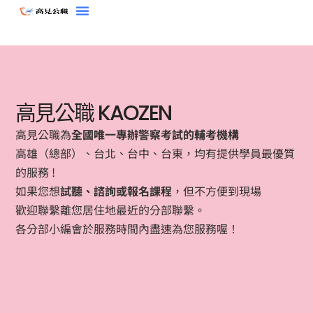
跳
至
主
要
內
容
高見公職 KAOZEN
高見公職為
全國唯一專辦警察考試的輔考機構
高雄（總部）、台北、台中、台東，
均有提供學員最優質
的服務 !
如果您想
試聽、諮詢或報名課程
，但不方便到現場
歡迎聯繫離您
居住地
最近的分部
聯繫。
各分部小編會於服務時間內盡速為您服務喔！