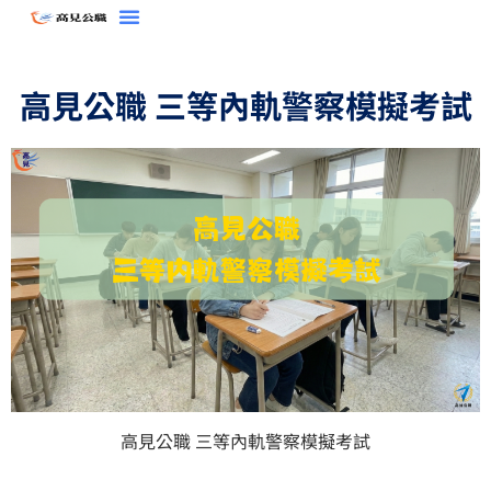
跳
至
主
高見公職 三等內軌警察模擬考試
要
內
容
高見公職 三等內軌警察模擬考試