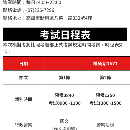
營業時間：每日14:00~22:00
聯絡電話：(07)236-7296
聯絡地址：高雄市新興區八德一路332號4樓
考試日程表
本次模擬考將比照考選部正式考試規定時間考試，時程表如
下：
日期
模擬考DAY1
節次
第1節
第2節
預備0840
預備1250
類別時間
考試0900~1100
考試1300~1500
國文
行政警察
警察法規
(作文與測驗)