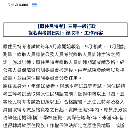
跳
至
主
【原住民特考】三等一般行政
要
報名與考試日期、錄取率、工作內容
內
容
原住民特考考試於每年5月底開始報名，9月考試，11月體能
測驗。錄取人員應依公務人員考試錄取人員訓練辦法之規
定，施以訓練；原住民特考錄取人員訓練期滿成績及格，經
公務人員保障暨培訓委員會核定後，由考試院發給考試及格
證書，並由原住民族委員會分發任用。
原住民身分，年滿18歲者，得應本考試五等考試，原住民特
考三等考試應取得原住民族語言能力認證中級以上（四、五
等原民特考考試為初級以上）合格證書。原住民特考及格人
員自取得考試及格資格之日起，實際任職3年內，應於原分發
占缺任用機關(構)、學校任職。實際任職滿3年、未滿6年者，
僅得轉調於原住民族工作權保障法所定之原住民地區，或辦