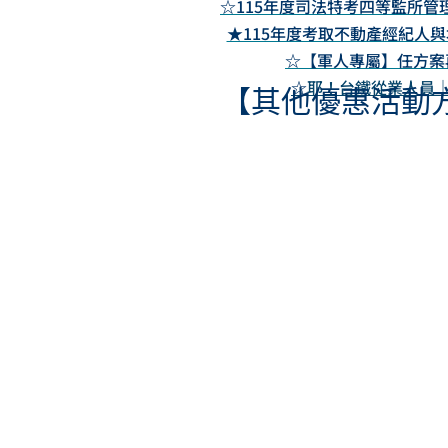
☆115年度司法特考四等監所管理
★115年度考取不動產經紀人
☆【軍人專屬】任方案再享
☆
耶！台鐵從業人員｜年度
【其他優惠活動