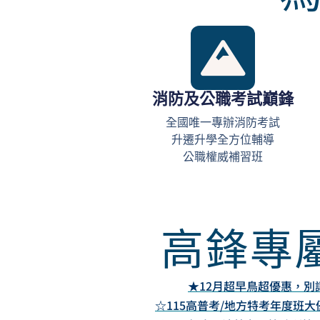
消防及公職考試巔鋒
全國唯一專辦消防考試
升遷升學全方位輔導
公職權威補習班
高鋒專
★
12月超早鳥超優惠，別
☆115高普考/地方特考年度班大