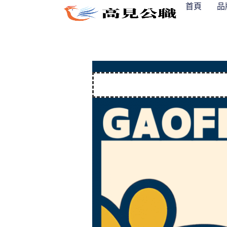
跳
首頁
品
至
主
要
內
容