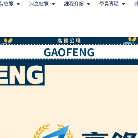
牌總覽
消息總覽
課程介紹
學員專區
高 鋒 公 職
GAOFENG