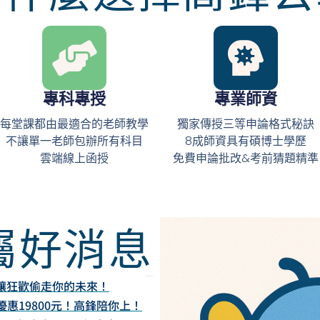
專科專授
專業師資
每堂課都由最適合的老師教學
獨家傳授三等申論格式秘訣
不讓單一老師包辦所有科目
8成師資具有碩博士學歷
雲端線上函授
免費申論批改&考前猜題精準
屬好消息
《GOOD NEWS！》
讓狂歡偷走你的未來！
優惠19800元！高鋒陪你上！