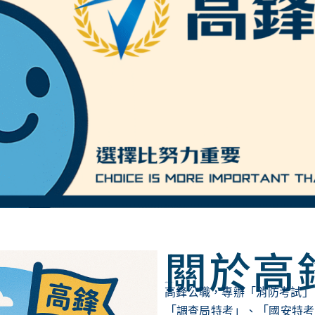
關於高
《高鋒帶你攀登人生高峰！》
高鋒公職，專辦「消防考試」
「
」
「
調查局特考
、
國安特考