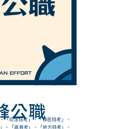
鋒公職
「
」
「
」
、
司法特考
、
移民特考
、
」
「
」
「
」
、
高普考
、
地方特考
、