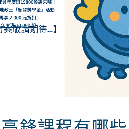
員年度班19800優惠來囉！
與地政士「頒發獎學金」活動
 2,000 元折扣!
班 10,000 起
方案敬請期待…】
高鋒課程有哪些