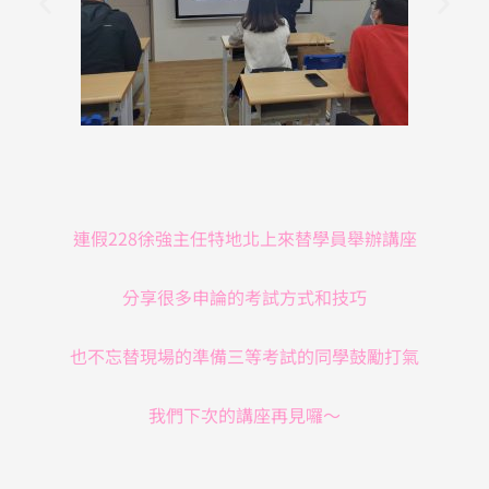
連假228徐強主任特地北上來替學員舉辦講座
分享很多申論的考試方式和技巧
也不忘替現場的準備三等考試的同學鼓勵打氣
我們下次的講座再見囉～