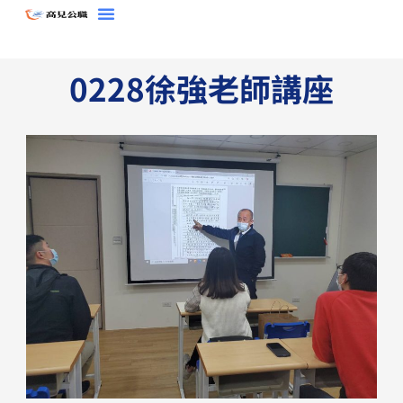
跳
至
主
0228徐強老師講座
要
內
容