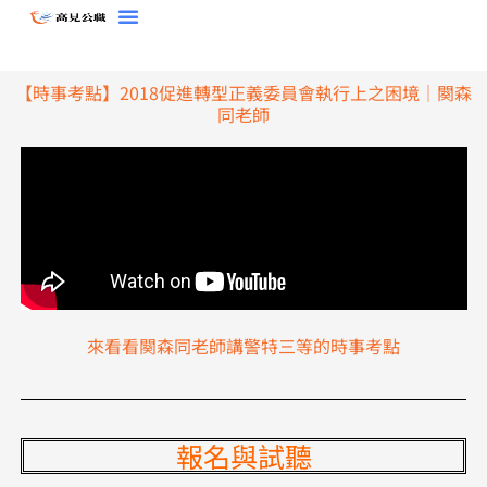
跳
至
主
【時事考點】2018促進轉型正義委員會執行上之困境｜闋森
要
同老師
內
容
來看看闋森同老師講警特三等的時事考點
報名與試聽