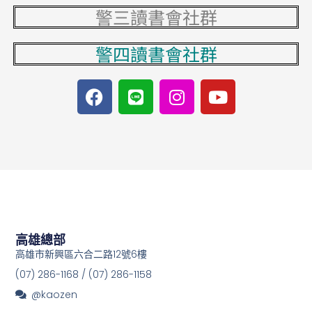
警三讀書會社群
警四讀書會社群
F
L
I
Y
a
i
n
o
c
n
s
u
e
e
t
t
b
a
u
o
g
b
o
r
e
k
a
m
高雄總部
高雄市新興區六合二路12號6樓
(07) 286-1168 / (07) 286-1158
@kaozen