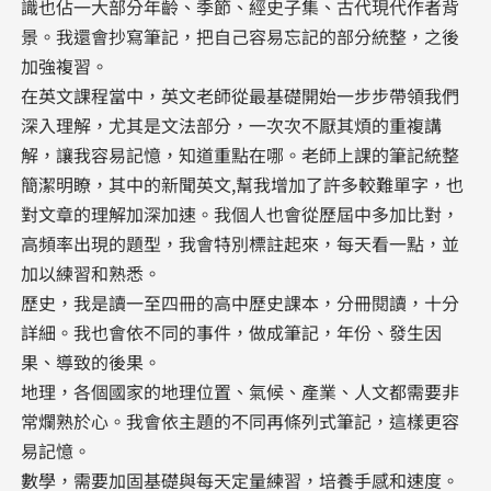
識也佔一大部分年齡、季節、經史子集、古代現代作者背
景。我還會抄寫筆記，把自己容易忘記的部分統整，之後
加強複習。
在英文課程當中，英文老師從最基礎開始一步步帶領我們
深入理解，尤其是文法部分，一次次不厭其煩的重複講
解，讓我容易記憶，知道重點在哪。老師上課的筆記統整
簡潔明瞭，其中的新聞英文,幫我增加了許多較難單字，也
對文章的理解加深加速。我個人也會從歷屆中多加比對，
高頻率出現的題型，我會特別標註起來，每天看一點，並
加以練習和熟悉。
歷史，我是讀一至四冊的高中歷史課本，分冊閱讀，十分
詳細。我也會依不同的事件，做成筆記，年份、發生因
果、導致的後果。
地理，各個國家的地理位置、氣候、產業、人文都需要非
常爛熟於心。我會依主題的不同再條列式筆記，這樣更容
易記憶。
數學，需要加固基礎與每天定量練習，培養手感和速度。