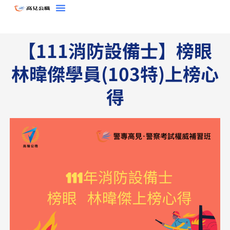
跳
至
主
【111消防設備士】榜眼
要
內
林暐傑學員​​(103特)上榜心
容
得