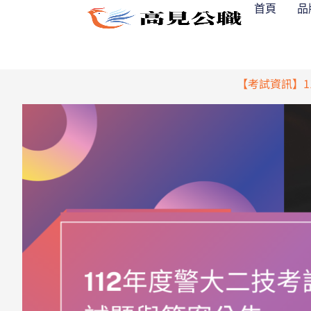
跳
首頁
品
至
主
要
內
【考試資訊】1
容