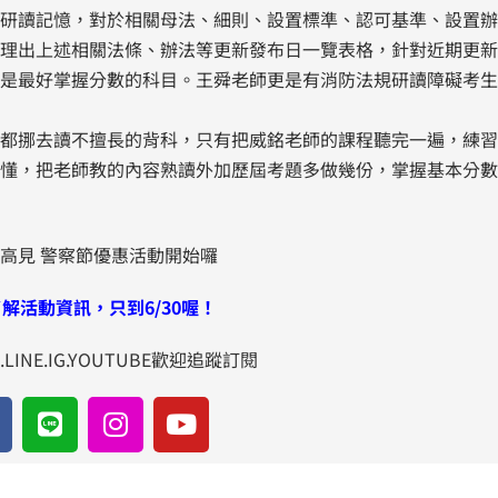
研讀記憶，對於相關母法、細則、設置標準、認可基準、設置辦
理出上述相關法條、辦法等更新發布日一覽表格，針對近期更新
是最好掌握分數的科目。王舜老師更是有消防法規研讀障礙考生
都挪去讀不擅長的背科，只有把威銘老師的課程聽完一遍，練習
懂，把老師教的內容熟讀外加歷屆考題多做幾份，掌握基本分數
解活動資訊，只到6/30喔！
LINE.IG.YOUTUBE歡迎追蹤訂閱
L
I
Y
i
n
o
n
s
u
e
t
t