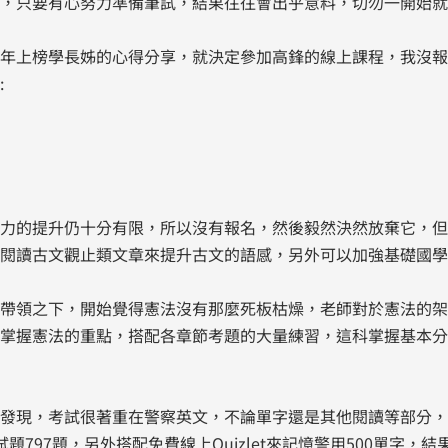
，只要有心努力準備筆試，結果往往會出乎意料，切勿一開始就
年上榜學長姊的心得分享，就決定參加高鋒的線上課程，我沒報
:
力的提升仍十分有限，所以沒有報名，然後毅然決然放棄它，但
閱讀古文觀止類文章來提升古文的語感，另外可以加強基礎國學
帶領之下，開始覺得憲法沒有那麼死板枯燥，老師對於憲法的架
掌握憲法的重點，搭配各章節考題的大量練習，這科掌握基本分
發現，考試很著重在警察英文，不論單字還是其他閱讀等部分，
797題，另外搭配免費線上Quizlet來記憶警用500單字，結