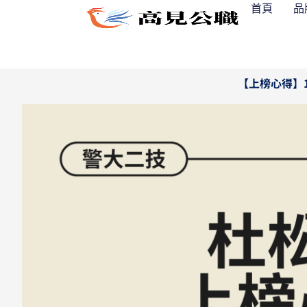
跳
首頁
品
至
主
要
內
【上榜心得】
容