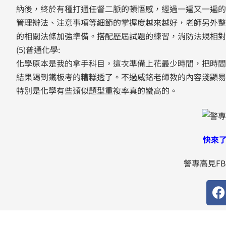
納後，終於有種打通任督二脈的頓悟感，經過一遍又一遍的
管理辦法、注意事項等細節的掌握度越來越好，老師另外整
的相關法條加強準備。搭配歷屆試題的練習，消防法規相對
(5)普通化學:
化學原本是我的拿手科目，這次準備上花最少時間，把時間
結果踢到鐵板考的糟糕透了。不過威銘老師教的內容淺顯易
特別是化學有些類似題型重複率真的蠻高的。
快來了
警專高見FB.
F
a
c
e