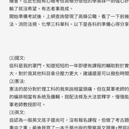
機會。在此也給有心報考但資積分很低的學弟妹一劑強心針
輸了就沒希望。有志者事竟成。
開始準備考試後，上網查詢發現了高鋒公職，看了一下前幾
法、消防法規、化學三科單科。以下是各科的準備心得分享
(1)國文:
這科是我的罩門，知道短短的一年即便有課程的輔助對於實
大，對於我其他科目拿分壓力更大，建議還是可以撥些時間
(2)憲法:
憲法的部分對於理工科的我來說相當頭痛，但在莫軍老師的
的編排相當有系統及邏輯，搭配法條及大法官釋字，慢慢能
軍老師教授即可。
(3)英文:
自認為一般英文底子還尚可，沒有報名課程，但做了考古題
重中之重，最後我買了一本千華出版的警察英文題庫+歷屆試題