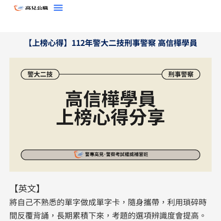
跳
至
主
【上榜心得】112年警大二技刑事警察 高信樺學員
要
內
容
【英文】
將自己不熟悉的單字做成單字卡，隨身攜帶，利用瑣碎時
間反覆背誦，長期累積下來，考題的選項辨識度會提高。