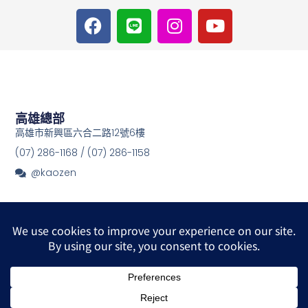
F
L
I
Y
a
i
n
o
c
n
s
u
e
e
t
t
b
a
u
o
g
b
o
r
e
高雄總部
k
a
高雄市新興區六合二路12號6樓
m
(07) 286-1168 / (07) 286-1158
@kaozen