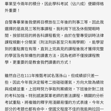
畢業至今兩年的積分，因此學科考試（佔六成）便顯得格
外重要！
自警專畢業後我便將目標放在三年後的刑事三等，因此我
選擇的是高見三等刑事課程。我利用下班及休假閒暇時
間，按部就班的將各科課程看完，由於在警專受訓時法律
課程規劃十分簡潔（刑法刑訴甚至只有兩學期），能學習
到的重點實在有限，直到上完高見的課程後我才獲得完整
的學習及有架構性的讀書方法，因為老師不僅按課程教
學，更重要的是教會我們讀書的方式！
雖然自己在111年推甄考試名落孫山，但成績卻只差一
些，因此今年我決定報考二技碰碰運氣，方向大致為績效
與成績並重，上班時努力爭取刑案績效，下班後針對二技
的考科加強。特別感謝莫軍老師的憲法課程，精闢的分析
考試重點，將複雜的釋字用淺顯易懂的方式表達，今年大
部分的考題也都有命中，使國文程度不佳的我能夠拉回一