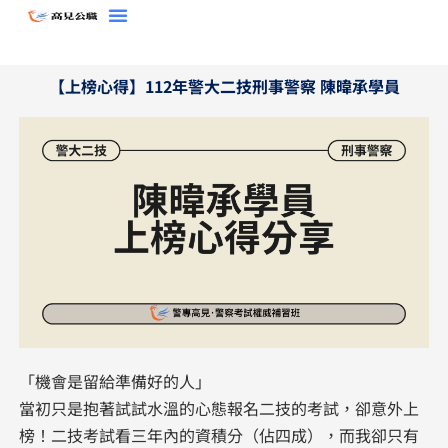
跳
至
主
【上榜心得】112年警大二技刑事警察 陳暐承學員
要
內
容
「機會是留給準備好的人」
當初只是抱著試試水溫的心態報名二技的考試，卻意外上
榜！二技考試看三年內的資積分（佔四成），而我卻只有