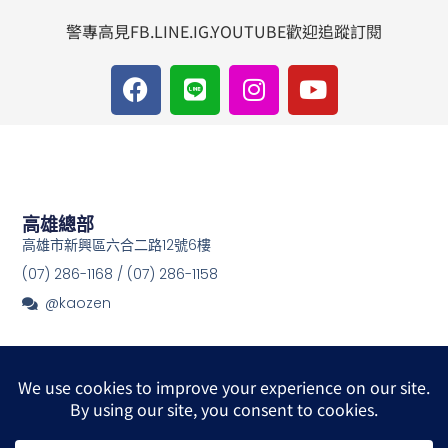
警專高見FB.LINE.IG.YOUTUBE歡迎追蹤訂閱
F
L
I
Y
a
i
n
o
c
n
s
u
e
e
t
t
b
a
u
o
g
b
o
r
e
高雄總部
k
a
高雄市新興區六合二路12號6樓
m
(07) 286-1168 / (07) 286-1158
@kaozen