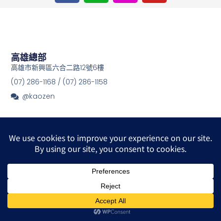
c
n
s
u
e
e
t
t
b
a
u
o
g
b
o
r
e
高雄總部
k
a
高雄市新興區六合二路12號6樓
m
(07) 286-1168 / (07) 286-1158
@kaozen
© 2026 All Rights Reserved.