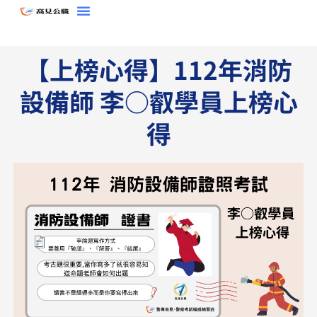
跳
至
主
【上榜心得】112年消防
要
內
設備師 李○叡學員上榜心
容
得