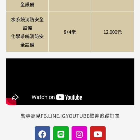
全設備
水系統消防安全
設備
8+4堂
12,000元
化學系統消防安
全設備
警專高見FB.LINE.IG.YOUTUBE歡迎追蹤訂閱
F
L
I
Y
a
i
n
o