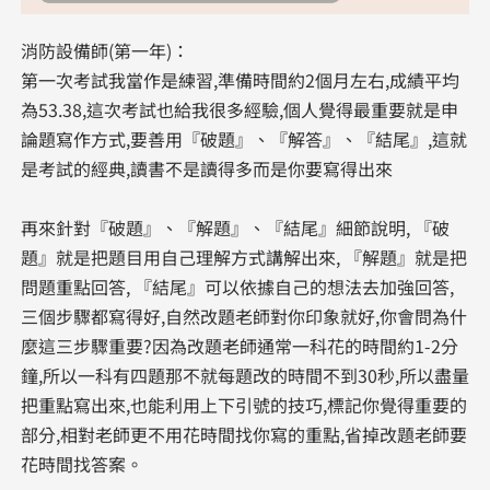
消防設備師(第一年)：
第一次考試我當作是練習,準備時間約2個月左右,成績平均
為53.38,這次考試也給我很多經驗,個人覺得最重要就是申
論題寫作方式,要善用『破題』、『解答』、『結尾』,這就
是考試的經典,讀書不是讀得多而是你要寫得出來
再來針對『破題』、『解題』、『結尾』細節說明, 『破
題』就是把題目用自己理解方式講解出來, 『解題』就是把
問題重點回答, 『結尾』可以依據自己的想法去加強回答,
三個步驟都寫得好,自然改題老師對你印象就好,你會問為什
麼這三步驟重要?因為改題老師通常一科花的時間約1-2分
鐘,所以一科有四題那不就每題改的時間不到30秒,所以盡量
把重點寫出來,也能利用上下引號的技巧,標記你覺得重要的
部分,相對老師更不用花時間找你寫的重點,省掉改題老師要
花時間找答案。