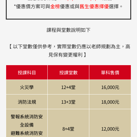
*優惠價方案可與
金榜
優惠或與
舊生優惠擇優
選擇。
課程與堂數說明如下
【 以下堂數僅供參考，實際堂數仍應以老師規劃為主，高
見保有變更權利 】
授課科目
授課堂數
單科售價
火災學
12+4堂
16,000元
消防法規
13+3堂
18,000元
警報系統消防安
全設備
8+4堂
12,000元
避難系統消防安