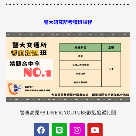
警大研究所考猜班課程
警專高見FB.LINE.IG.YOUTUBE歡迎追蹤訂閱
F
L
I
Y
a
i
n
o