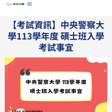
跳
至
主
【考試資訊】中央警察大
要
內
學113學年度 碩士班入學
容
考試事宜