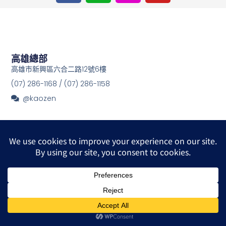
c
n
s
u
e
e
t
t
b
a
u
o
g
b
o
r
e
高雄總部
k
a
高雄市新興區六合二路12號6樓
m
(07) 286-1168 / (07) 286-1158
@kaozen
© 2026 All Rights Reserved.