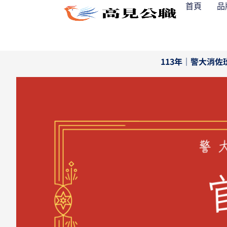
跳
首頁
品
至
主
要
內
113年｜警大消
容