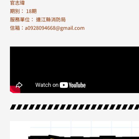
官志瑋
期別： 18期
服務單位： 連江縣消防局
信箱：a0928094668@gmail.com