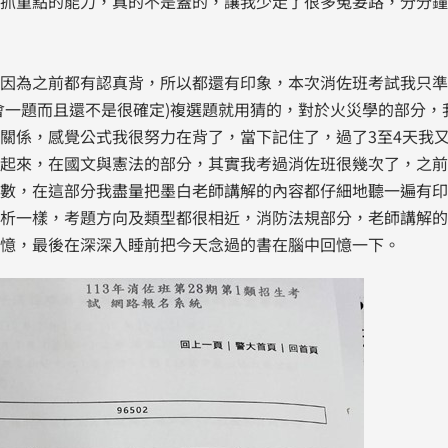
抓重點的能力，真的不是蓋的，讓我少走了很多冤妄路，分分鐘
因為之前都有認真背，所以都還有印象，本次消佐班考試我只準
會一題而且還不是很確定)複選題就用猜的，對於火災學的部分，
關係，感覺公式我很努力在背了，當下記住了，過了3至4天我
起來，在國文與憲法的部分，其實我考過消佐班很幾次了，之前
數，在這部分我盡量把墨白老師講解的內容都仔細地聽一遍有印
析一樣，考題方向及類型都很相近，消防法規部分，老師講解的
憶，最後在深深入睡前把今天念過的書在腦中回憶一下。