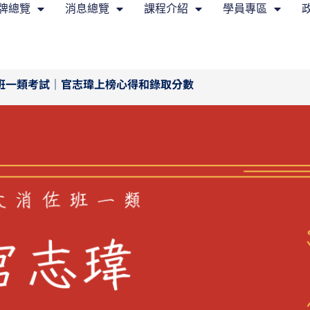
牌總覽
消息總覽
課程介紹
學員專區
佐班一類考試｜官志瑋上榜心得和錄取分數