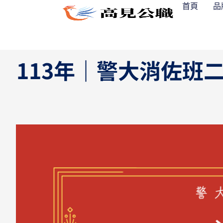
跳
首頁
品
至
主
要
內
113年｜警大消佐班
容