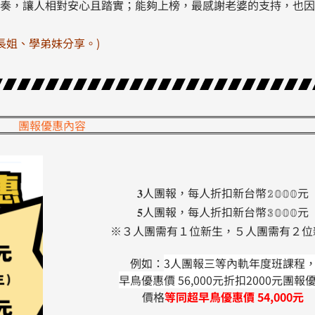
奏，讓人相對安心且踏實；能夠上榜，最感謝老婆的支持，也因
姐、學弟妹分享。)​
團報優惠內容
𝟑人團報，每人折扣新台幣𝟚𝟘𝟘𝟘元
𝟓人團報，每人折扣新台幣𝟛𝟘𝟘𝟘元
※３人團需有１位新生，５人團需有２位
例如：
3人團報三等內軌年度班課程
早鳥優惠價 56,000元折扣2000元團報
價格
等同超早鳥優惠價 54,000元