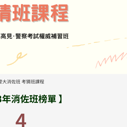
警大消佐班 考猜班課程
13年消佐班榜單 】
4