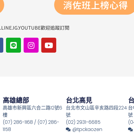
消佐班上榜心得
LINE.IG.YOUTUBE歡迎追蹤訂閱
L
I
Y
i
n
o
n
s
u
e
t
t
a
u
g
b
r
e
a
m
高雄總部
台北高見
高雄市新興區六合二路12號6
台北市文山區辛亥路四段224
台
樓
號
號
(07) 286-1168 / (07) 286-
(02) 2931-6685
(0
1158
@tpckaozen