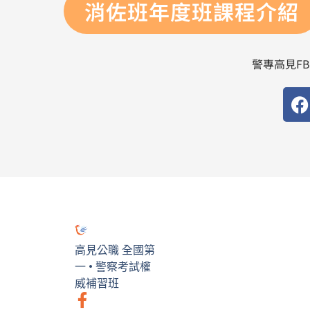
消佐班年度班課程介紹
警專高見FB.
F
a
c
e
b
o
o
k
高見公職 全國第
一 • 警察考試權
威補習班
F