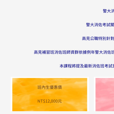
警大消
警大消佐考試
高見公職特別針
高見補習班消佐班師資群依據例年警大消佐班
本課程將提及最新消佐班考試
班內生優惠價
NT$12,000元