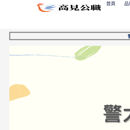
跳
首頁
品
至
主
要
內
容