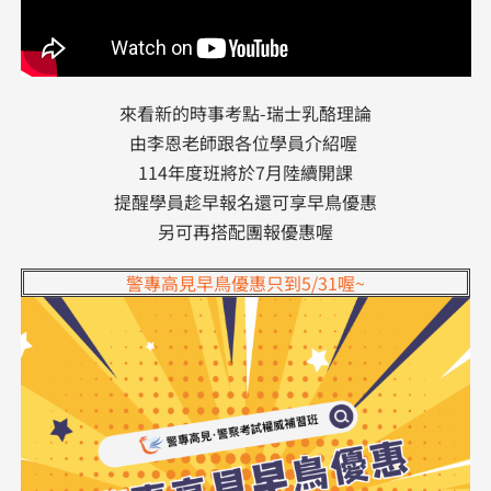
來看新的時事考點-瑞士乳酪理論
由李恩老師跟各位學員介紹喔
114年度班將於7月陸續開課
提醒學員趁早報名還可享早鳥優惠
另可再搭配團報優惠喔
警專高見早鳥優惠只到5/31喔~