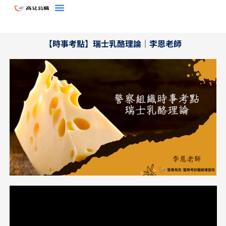
跳
至
主
【時事考點】瑞士乳酪理論｜李恩老師
要
內
容