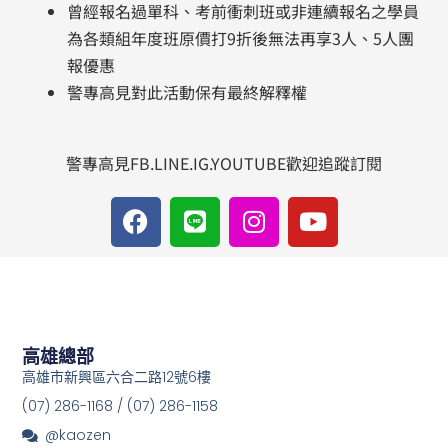
曾經報名過單科、考前衝刺班或非連續報名之學員
為各類組年度班原價打9折後無法再享3人、5人團
報優惠
警專高見對此活動保有最終解釋權
警專高見FB.LINE.IG.YOUTUBE歡迎追蹤訂閱
F
L
I
Y
a
i
n
o
c
n
s
u
e
e
t
t
b
a
u
o
g
b
o
r
e
高雄總部
k
a
高雄市新興區六合二路12號6樓
m
(07) 286-1168 / (07) 286-1158
@kaozen