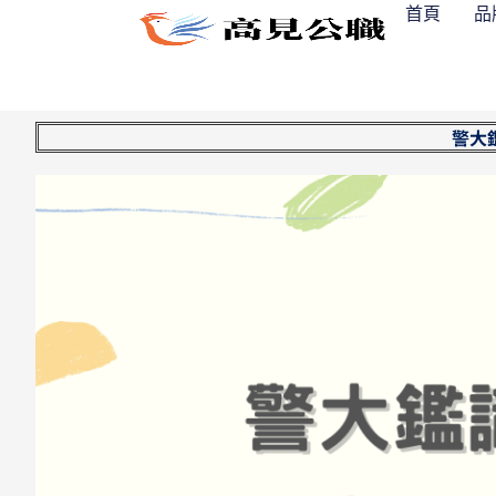
跳
首頁
品
至
主
要
內
警大
容