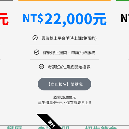
元
22,000元
NT$
N
雲端線上平台隨時上課(免預約)
課後線上提問、申論批改服務
考猜班於1月底開始授課
【立即報名】請點我
原價26,000元
舊生優惠4千元，這次就要考上!!
熱門