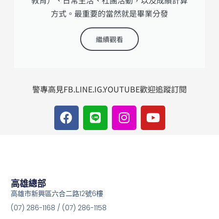
方式。最重要的當然就是畢業分發
繼續觀看
警專高見FB.LINE.IG.YOUTUBE歡迎追蹤訂閱
F
L
I
Y
a
i
n
o
c
n
s
u
e
e
t
t
b
a
u
o
g
b
o
r
e
高雄總部
k
a
高雄市新興區六合二路12號6樓
m
(07) 286-1168 / (07) 286-1158