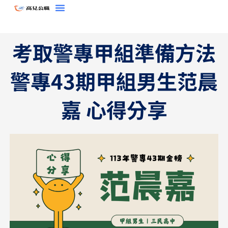
跳
至
主
考取警專甲組準備方法
要
內
警專43期甲組男生范晨
容
嘉 心得分享