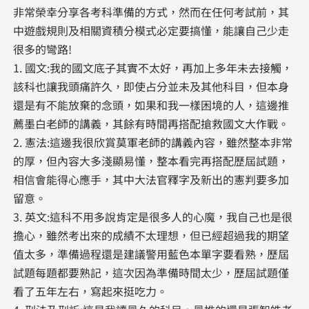
非常榮幸分享各考科準備的方式，然而在任何考試前，其
中遊戲規則及相關資積分模式必定要搞懂，能讓自己少走
很多的彎路!
1. 國文:我的國文底子其實不太好，再加上多年未去接觸，
該科也讓我頭痛許久，即使占分並未及其他科目，但本身
還是有不能放棄的念頭，如果和我一樣困境的人，這邊推
薦墨白老師的講義，其餘有時間再搭配搶救國文大作戰。
2. 憲法:這邊我很欣賞莫軍老師的講義內容，雖然整本非常
的厚，但內容大多淺顯易懂，整本看完再搭配歷屆試題，
相信會能得心應手，其中大法官釋字及新出的憲判要多加
留意。
3. 英文:這科不用多說肯定是很多人的心魔，我自己也是很
擔心，雖然考出來的成績不太理想，但已經超過我的期望
值太多，準備過程還是建議警用藍色本單字要看熟，歷屆
試題每題都要熟記，這次因為準備時間太少，歷屆試題僅
看了五年左右，寫起來挺吃力。