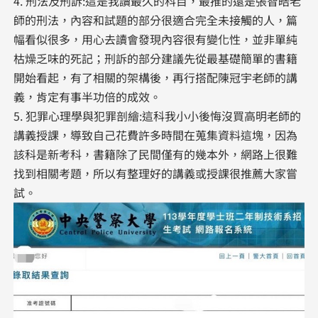
4. 刑法及刑訴:這是我讀最久的科目，最推的還是張智皓老
師的刑法，內容和試題的部分很適合完全未接觸的人，篇
幅看似很多，用心去讀會發現內容很有變化性，並非單純
枯燥乏味的死記；刑訴的部分建議先從最基礎簡單的書籍
開始看起，有了相關的架構後，再行搭配陳冠宇老師的講
義，肯定有事半功倍的成效。
5. 犯罪心理學與犯罪剖繪:這科我小小後悔沒買高明老師的
講義授課，導致自己花費許多時間在蒐集資料這塊，因為
該科是新考科，書籍除了民間僅有的幾本外，網路上很難
找到相關考題，所以有整理好的講義或授課很推薦大家嘗
試。