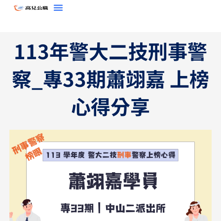
跳
至
主
113年警大二技刑事警
要
內
察_專33期蕭翊嘉 上榜
容
心得分享