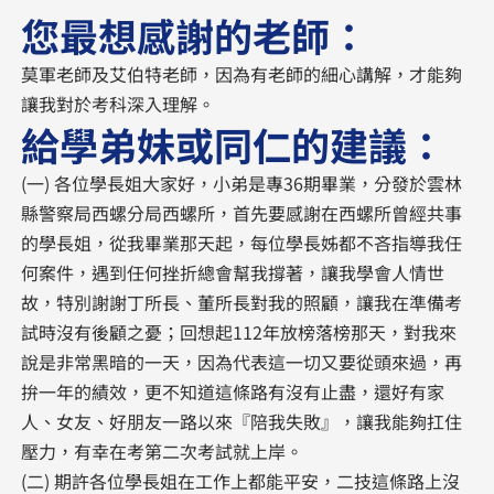
您最想感謝的老師：
莫軍老師及艾伯特老師，因為有老師的細心講解，才能夠
讓我對於考科深入理解。
給學弟妹或同仁的建議：
(一) 各位學長姐大家好，小弟是專36期畢業，分發於雲林
縣警察局西螺分局西螺所，首先要感謝在西螺所曾經共事
的學長姐，從我畢業那天起，每位學長姊都不吝指導我任
何案件，遇到任何挫折總會幫我撐著，讓我學會人情世
故，特別謝謝丁所長、董所長對我的照顧，讓我在準備考
試時沒有後顧之憂；回想起112年放榜落榜那天，對我來
說是非常黑暗的一天，因為代表這一切又要從頭來過，再
拚一年的績效，更不知道這條路有沒有止盡，還好有家
人、女友、好朋友一路以來『陪我失敗』，讓我能夠扛住
壓力，有幸在考第二次考試就上岸。
(二) 期許各位學長姐在工作上都能平安，二技這條路上沒