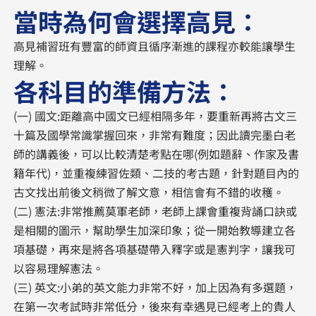
當時為何會選擇高見：
高見補習班有豐富的師資且循序漸進的課程亦較能讓學生
理解。
各科目的準備方法：
(一) 國文:距離高中國文已經相隔多年，要重新再將古文三
十篇及國學常識掌握回來，非常有難度；因此讀完墨白老
師的講義後，可以比較清楚考點在哪(例如題辭、作家及書
籍年代)，並重複練習佐類、二技的考古題，針對題目內的
古文找出前後文稍微了解文意，相信會有不錯的收穫。
(二) 憲法:非常推薦莫軍老師，老師上課會重複背誦口訣或
是相關的圖示，幫助學生加深印象；從一開始教導建立各
項基礎，再來是將各項基礎帶入釋字或是憲判字，讓我可
以容易理解憲法。
(三) 英文:小弟的英文能力非常不好，加上因為有多選題，
在第一次考試時非常低分，後來有幸遇見已經考上的貴人