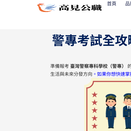
跳
首頁
品
至
主
要
警專考試全攻
內
容
準備報考
臺灣警察專科學校（警專）
生活與未來分發方向
。如果你想快速掌