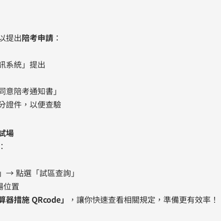
以提出
陪考申請
：
訊系統」提出
同意陪考通知書」
分證件，以便查驗
試場
：
」→ 點選「試區查詢」
場位置
器措施 QRcode」
，讓你快速查看相關規定，準備更有效率！