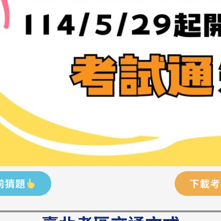
前猜題
下載考