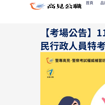
跳
首頁
品
至
主
要
內
【考場公告】1
容
民行政人員特