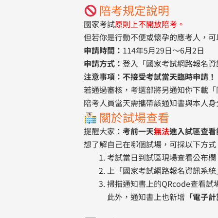
陪考規定說明
國家考試
原則上不開放陪考。
但若你是行動不便或懷孕的應考人，可
申請時間：
114年5月29日～6月2日
申請方式：
登入「國家考試網路報名資
注意事項：不接受考試當天臨時申請！
若通過審核，考選部將另通知你下載「
陪考人員當天需攜帶該通知書與本人身
關於試場查看
提醒大家：
考前一天
無法
進入試區查看
想了解自己在哪個試場，可採以下方式
考試當日到試區現場查看公布欄
上「國家考試網路報名資訊系統
掃描通知書上的QRcode查看試
此外，通知書上也新增
「電子計算